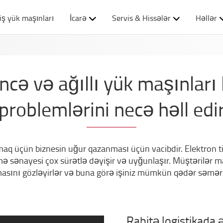
iş yük maşınları
İcarə
Servis & Hissələr
Həllər
cə və ağıllı yük maşınları 
problemlərini necə həll edi
maq üçün biznesin uğur qazanması üçün vacibdir. Elektron t
əmə sənayesi çox sürətlə dəyişir və uyğunlaşır. Müştərilər 
masını gözləyirlər və buna görə işiniz mümkün qədər səmərə
Rabitə logistikada 