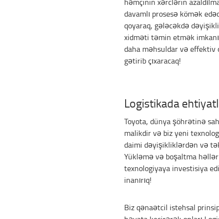
həmçinin xərclərin azaldılm
davamlı prosesə kömək edəc
qoyaraq, gələcəkdə dəyişikli
xidməti təmin etmək imkanı 
daha məhsuldar və effektiv 
gətirib çıxaracaq!
Logistikada ehtiyat
Toyota, dünya şöhrətinə sah
malikdir və biz yeni texnologi
daimi dəyişikliklərdən və t
Yükləmə və boşaltma həlləri
texnologiyaya investisiya ed
inanırıq!
Biz qənaətcil istehsal prinsi