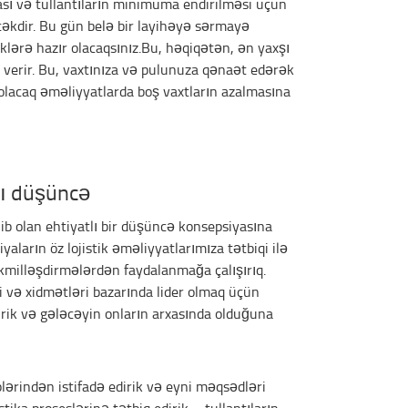
ası və tullantıların minimuma endirilməsi üçün
əkdir. Bu gün belə bir layihəyə sərmayə
klərə hazır olacaqsınız.Bu, həqiqətən, ən yaxşı
verir. Bu, vaxtınıza və pulunuza qənaət edərək
olacaq əməliyyatlarda boş vaxtların azalmasına
lı düşüncə
ib olan ehtiyatlı bir düşüncə konsepsiyasına
yaların öz lojistik əməliyyatlarımıza tətbiqi ilə
əkmilləşdirmələrdən faydalanmağa çalışırıq.
 və xidmətləri bazarında lider olmaq üçün
irik və gələcəyin onların arxasında olduğuna
plərindən istifadə edirik və eyni məqsədləri