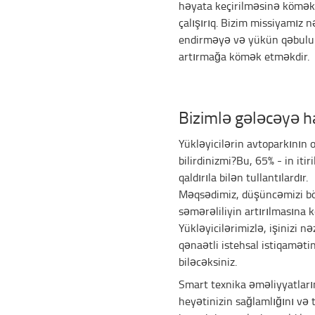
həyata keçirilməsinə kömək
çalışırıq. Bizim missiyamız 
endirməyə və yükün qəbulu
artırmağa kömək etməkdir.
Bizimlə gələcəyə ha
Yükləyicilərin avtoparkının 
bilirdinizmi?Bu, 65% - in iti
qaldırıla bilən tullantılardır.
Məqsədimiz, düşüncəmizi bö
səmərəliliyin artırılmasına 
Yükləyicilərimizlə, işinizi n
qənaətli istehsal istiqamətin
biləcəksiniz.
Smart texnika əməliyyatları
heyətinizin sağlamlığını və