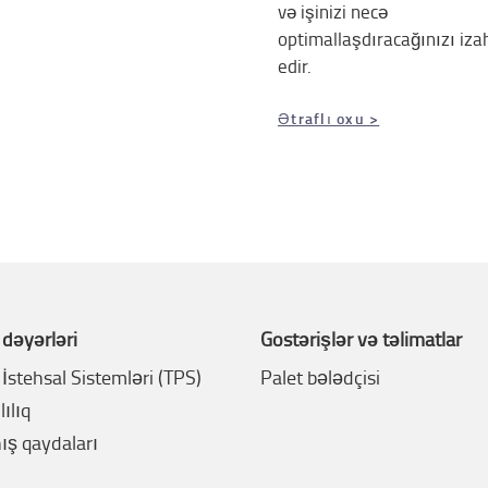
və işinizi necə
optimallaşdıracağınızı iza
edir.
Ətraflı oxu >
 dəyərləri
Göstərişlər və təlimatlar
İstehsal Sistemləri (TPS)
Palet bələdçisi
ılıq
ış qaydaları