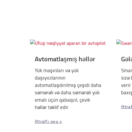
Avtomatlaşmış həllər
Gəl
Yük maşınları və yük
Smar
daşıyıcılarının
sizə 
avtomatlaşdırılmış çeşidi daha
verir
səmərəli və daha səmərəli yük
baxış
emalı üçün qabaqcıl, çevik
həllər təklif edir.
Ətraf
Ətraflı oxu >