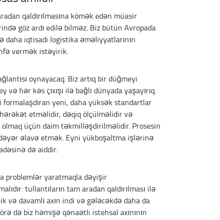
n aradan qaldırılmasına kömək edən müasir
ində göz ardı edilə bilməz. Biz bütün Avropada
ə daha iqtisadi logistika əməliyyatlarının
hfə vermək istəyirik.
ağlantısı oynayacaq. Biz artıq bir düğmeyi
və hər kəs çıxışı ilə bağlı dünyada yaşayırıq.
ni formalaşdıran yeni, daha yüksək standartlar
 hərəkət etməlidir, dəqiq ölçülməlidir və
lmaq üçün daim təkmilləşdirilməlidir. Prosesin
dəyər əlavə etmək. Eyni yükboşaltma işlərinə
adəsinə də aiddir.
a problemlər yaratmaqla dəyişir
malıdır: tullantıların tam aradan qaldırılması ilə
stik və davamlı axın indi və gələcəkdə daha da
örə də biz həmişə qənaətli istehsal axınının