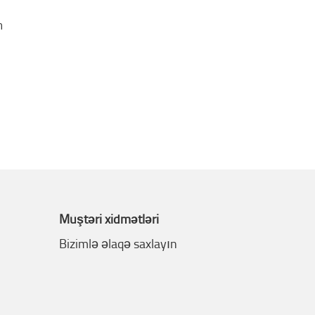
h
Müştəri xidmətləri
Bizimlə əlaqə saxlayın