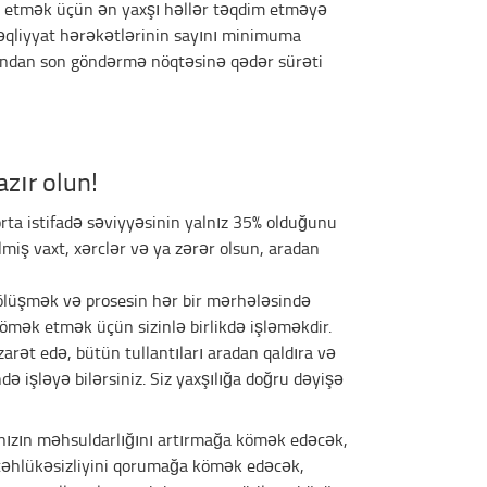
 etmək üçün ən yaxşı həllər təqdim etməyə
nəqliyyat hərəkətlərinin sayını minimuma
ndan son göndərmə nöqtəsinə qədər sürəti
zır olun!
orta istifadə səviyyəsinin yalnız 35% olduğunu
rilmiş vaxt, xərclər və ya zərər olsun, aradan
lüşmək və prosesin hər bir mərhələsində
kömək etmək üçün sizinlə birlikdə işləməkdir.
əzarət edə, bütün tullantıları aradan qaldıra və
də işləyə bilərsiniz. Siz yaxşılığa doğru dəyişə
nızın məhsuldarlığını artırmağa kömək edəcək,
 təhlükəsizliyini qorumağa kömək edəcək,