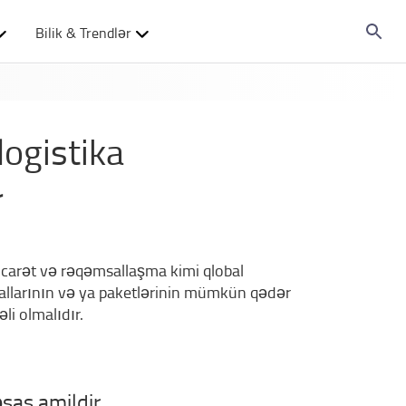
Bilik & Trendlər
logistika
r
icarət və rəqəmsallaşma kimi qlobal
mallarının və ya paketlərinin mümkün qədər
li olmalıdır.
əsas amildir