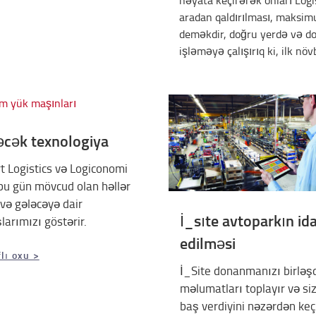
həyata keçirərək onları Logis
aradan qaldırılması, maksi
deməkdir, doğru yerdə və do
işləməyə çalışırıq ki, ilk nö
əcək texnologiya
t Logistics və Logiconomi
bu gün mövcud olan həllər
 və gələcəyə dair
İ_sıte avtoparkın id
larımızı göstərir.
edilməsi
lı oxu >
İ_Site donanmanızı birləşdi
məlumatları toplayır və si
baş verdiyini nəzərdən keçi