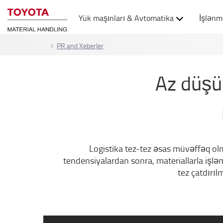
Yük maşınları & Avtomatika
İşlənm
PR and Xeberler
Az düşün
Logistika tez-tez əsas müvəffəq ol
tendensiyalardan sonra, materiallarla işl
tez çatdırıl