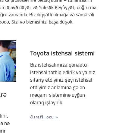
tika proseslərinə tətbiq edirik – tullantıların
mum əlavə dəyər və Yüksək Keyfiyyət, doğru mal
ğru zamanda. Biz diqqətli olmağa və səmərəli
vbədə, Sizi və biznesinizi başa düşək.
Toyota istehsal sistemi
Biz istehsalımıza qənaətcil
istehsal tətbiq edirik və yalnız
sifariş etdiyiniz şeyi istehsal
etdiyimiz anlamına gələn
arə
məqam sisteminə uyğun
olaraq işləyirik
rir,
Ətraflı oxu >
zə nə
rir