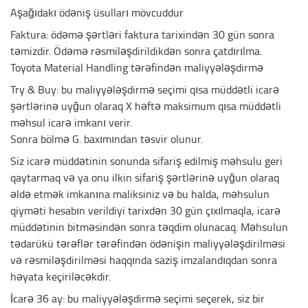
Aşağıdakı ödəniş üsulları mövcuddur
Faktura: ödəmə şərtləri faktura tarixindən 30 gün sonra
təmizdir. Ödəmə rəsmiləşdirildikdən sonra çatdırılma.
Toyota Material Handling tərəfindən maliyyələşdirmə
Try & Buy: bu maliyyələşdirmə seçimi qısa müddətli icarə
şərtlərinə uyğun olaraq X həftə maksimum qısa müddətli
məhsul icarə imkanı verir.
Sonra bölmə G. baxımından təsvir olunur.
Siz icarə müddətinin sonunda sifariş edilmiş məhsulu geri
qaytarmaq və ya onu ilkin sifariş şərtlərinə uyğun olaraq
əldə etmək imkanına maliksiniz və bu halda, məhsulun
qiyməti hesabın verildiyi tarixdən 30 gün çıxılmaqla, icarə
müddətinin bitməsindən sonra təqdim olunacaq. Məhsulun
tədarükü tərəflər tərəfindən ödənişin maliyyələşdirilməsi
və rəsmiləşdirilməsi haqqında saziş imzalandıqdan sonra
həyata keçiriləcəkdir.
İcarə 36 ay: bu maliyyələşdirmə seçimi seçerek, siz bir