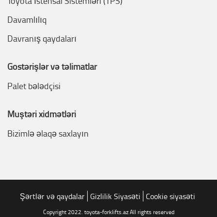
Toyota İstehsal Sistemləri (TPS)
Davamlılıq
Davranış qaydaları
Göstərişlər və təlimatlar
Palet bələdçisi
Müştəri xidmətləri
Bizimlə əlaqə saxlayın
Şərtlər və qaydalar
Gizlilik Siyasəti
Cookie siyasəti
Copyright 2022. toyota-forklifts.az All rights reserved