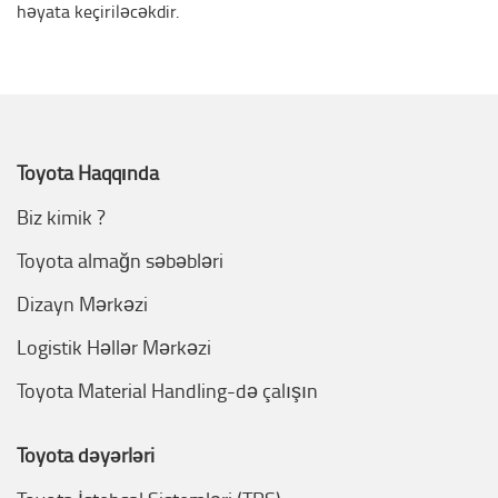
həyata keçiriləcəkdir.
Toyota Haqqında
Biz kimik ?
Toyota almağn səbəbləri
Dizayn Mərkəzi
Logistik Həllər Mərkəzi
Toyota Material Handling-də çalışın
Toyota dəyərləri