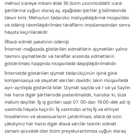
məhsul icarəyə imkanı əldə 36 bizim uzunmüddətli icarə
şərtlərinə uyğun olaraq ay, aşağıdakı şərtlər g bölməsində
təsvir kimi. Məhsulun tədarükü maliyyələşdirmə müqaviləsi
və ödəniş rəsmiləşdirilməsi tərəflərin imzalamasından sonra
həyata keçiriləcəkdir
Əlavə xidmət paketinin ödənişi
İnternet-mağazada göstərilən xidmətlərin qiymətləri yalnız
təxmini qiymətlərdir və tərəflər arasında xidmətlərin
göstərilməsi haqqında müqavilədə dəqiqləşdirilməlidir.
İnternetdə göstərilən qiymət tədarükçünün işinə görə
kompensasiya və səyahət xərcləri daxildir, lakin müqavilədə
ayrı-ayrılıqda göstərilə bilər. Qiymət saytda və / və ya Saytın
hər hansı digər şərtlərində yoxlanılmalıdır, hansılar ki, bizə
məlum deyillər. İş iş günləri saat 07: 00-dan 16:00-dək adi iş
vaxtında həyata keçirilir. İş vaxtından artıq İş və ehtiyat
hissələrinin və aksessuarların çatdırılması, eləcə də sizin
çəkdiyiniz hər hansı digər əlavə xərclər texniki xidmət
zamanı qüvvədə olan bizim preyskurantımıza uyğun olaraq