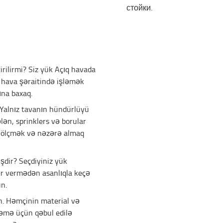
стойки.
irilirmi? Siz yük Açıq havada
f hava şəraitində işləmək
ına baxaq.
? Yalnız tavanın hündürlüyü
lən, sprinklers və borular
ü ölçmək və nəzərə almaq
şdir? Seçdiyiniz yük
ər vermədən asanlıqla keçə
ün.
ün. Həmçinin material və
ləmə üçün qəbul edilə