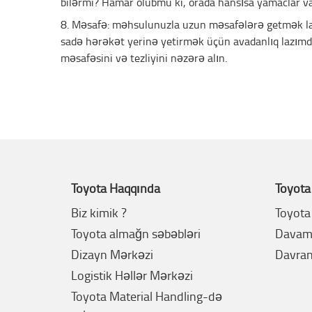
bilərmi? Hamar olubmu ki, orada hansısa yamaclar v
8. Məsafə: məhsulunuzla uzun məsafələrə getmək la
sadə hərəkət yerinə yetirmək üçün avadanlıq lazımd
məsafəsini və tezliyini nəzərə alın.
Toyota Haqqında
Toyota
Biz kimik ?
Toyota 
Toyota almağn səbəbləri
Davaml
Dizayn Mərkəzi
Davran
Logistik Həllər Mərkəzi
Toyota Material Handling-də