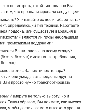
 это посмотреть, какой тип товаров Вы
ь в том, что проанализировали следующее:
ываете? Учитывайте их вес и габариты, так
ект, определяющий тип техники. Работаете
мера поддона, или существует вариация в
т гибкости? Являются ли грузы небольшими
или громоздкими поддонами?
еляются Ваши товары по всему складу?
irst in, first out) имеют иные требования,
irst out).
жно ли это с Вашим типом товара?
яют ли они укладывать поддоны друг на
же Вам просто нужно транспортировать
ры? Измерьте не только высоту, но и
лок. Таким образом, Вы поймете, как высоко
ика, чтобы достичь самого высокого уровня