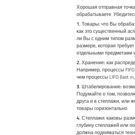
Хорошая отправная точка-
обрабатываете. Убедитес
1. Товары:
что Вы обрабат
как это существенный асп
ли Вы с одним типом раз
размере, которая требуе
отдельными предметами 
2. Хранение:
как распред
Например, процессы FIFO (f
чем процессы LIFO (last in, f
3. Штабелирование:
возмо
Подумайте о том, позвол
друга и в стеллажи, или 
товары горизонтально.
4. Стеллажи:
каковы разме
глубину стеллажей или по
должна подниматься техн