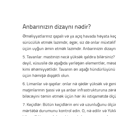
Anbarınızın dizaynı nədir?
Əməliyyatlarınız qapalı və ya açıq havada həyata keç
sürücülük etmək lazımdır, əgər, siz də onlar müxtəli
üçün uyğun əmin etmək lazımdır. Anbarınızın dizayn
5. Tavanlar: mastınızı necə yüksək qaldıra bilərsiniz
deyil, xüsusilə də aşağıda yerləşən elementlər, məsə
kimi əhəmiyyətlidir. Tavanın ən aşağı hündürlüyün
üçün həmişə diqqətli olun.
6. Limanlar və qapılar: onlar nə qədər yüksək və geni
maşınlarının şassi və ya anbar infrastrukturuna zər
biləcəyini təmin etmək üçün hər iki istiqamətdə ölç
7. Keçidlər: Bütün keçidlərin eni və uzunluğunu ölç
mərtəbə durumunu kontrol edin. O, nə edilir və Yük