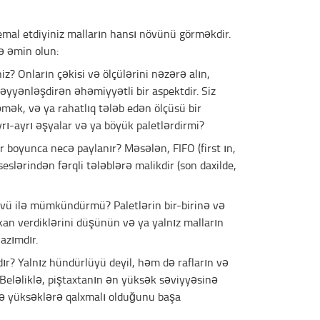
 emal etdiyiniz malların hansı növünü görməkdir.
zə əmin olun:
iz? Onların çəkisi və ölçülərini nəzərə alın,
yyənləşdirən əhəmiyyətli bir aspektdir. Siz
ləmək, və ya rahatlıq tələb edən ölçüsü bir
yrı-ayrı əşyalar və ya böyük paletlərdirmi?
r boyunca necə paylanır? Məsələn, FIFO (first ın,
oseslərindən fərqli tələblərə malikdir (son daxilde,
övü ilə mümkündürmü? Paletlərin bir-birinə və
kan verdiklərini düşünün və ya yalnız malların
azımdır.
ardır? Yalnız hündürlüyü deyil, həm də rafların və
. Beləliklə, piştaxtanın ən yüksək səviyyəsinə
ə yüksəklərə qalxmalı olduğunu başa