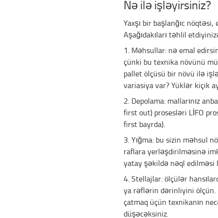
Nə ilə işləyirsiniz?
Yaxşı bir başlanğıc nöqtəsi,
Aşağıdakıları təhlil etdiyini
1. Məhsullar: nə emal edirsin
çünki bu texnika növünü müə
pallet ölçüsü bir növü ilə iş
variasiya var? Yüklər kiçik a
2. Depolama: mallarınız anba
first out) prosesləri LİFO pr
first bayrda).
3. Yığma: bu sizin məhsul n
raflara yerləşdirilməsinə im
yatay şəkildə nəql edilməsi l
4. Stellajlar: ölçülər hansıl
ya rəflərin dərinliyini ölçün
çatmaq üçün texnikanın nec
düşəcəksiniz.