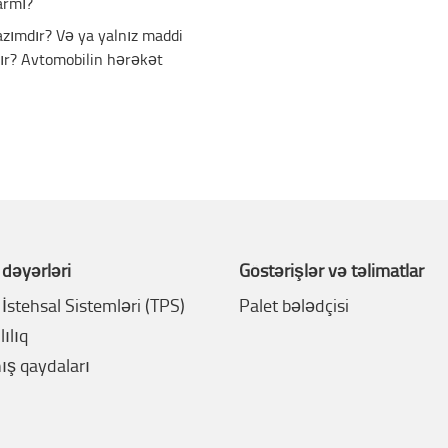
armı?
zımdır? Və ya yalnız maddi
ır? Avtomobilin hərəkət
 dəyərləri
Göstərişlər və təlimatlar
İstehsal Sistemləri (TPS)
Palet bələdçisi
ılıq
ış qaydaları