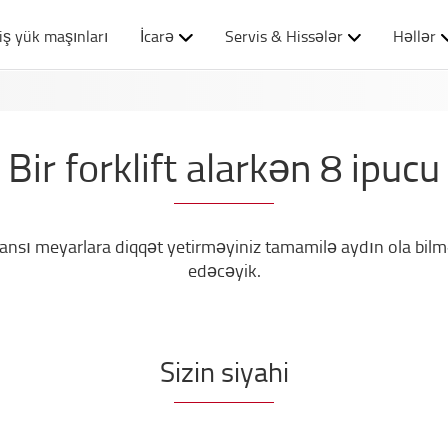
iş yük maşınları
İcarə
Servis & Hissələr
Həllər
Bir forklift alarkən 8 ipucu
 hansı meyarlara diqqət yetirməyiniz tamamilə aydın ola bi
edəcəyik.
Sizin siyahi