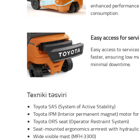
enhanced performance,
consumption.
Easy access for serv
Easy access to service
faster, ensuring low m
minimal downtime.
Texniki təsviri
Toyota SAS (System of Active Stability)
Toyota IPM (Interior permanent magnet) motor for 
Toyota ORS seat (Operator Restraint System)
Seat-mounted ergonomics armrest with hydraulic
Wide visible mast (MFH:3300)