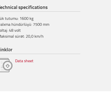
echnical specifications
ük tutumu
:
1600
kg
alxma hündürlüyü
:
7500
mm
oltaj
:
48
volt
aksimal sürət
:
20,0
km/h
inklər
Data sheet