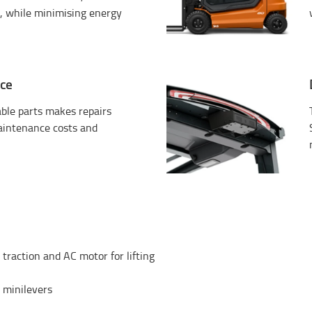
 while minimising energy
ice
able parts makes repairs
aintenance costs and
traction and AC motor for lifting
 minilevers