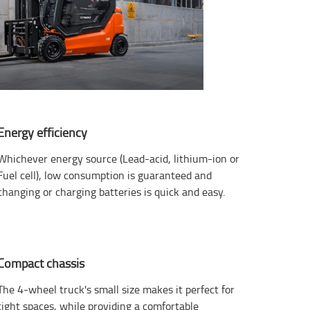
Energy efficiency
Whichever energy source (Lead-acid, lithium-ion or
Fuel cell), low consumption is guaranteed and
changing or charging batteries is quick and easy.
Compact chassis
The 4-wheel truck's small size makes it perfect for
tight spaces, while providing a comfortable