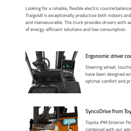
Looking for a reliable, flexible electric counterbala
Traigo48 is exceptionally productive both indoors and
and manoeuvrable. The truck provides drivers with ad
of energy-efficient solutions and low consumption.
Ergonomic driver c
Steering wheel, touchsc
have been designed wit
optimal comfort and pr
SyncoDrive from To
Toyota IPM (Interior 
combined with our adva