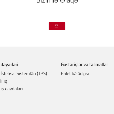
 dəyərləri
Göstərişlər və təlimatlar
İstehsal Sistemləri (TPS)
Palet bələdçisi
ılıq
ış qaydaları