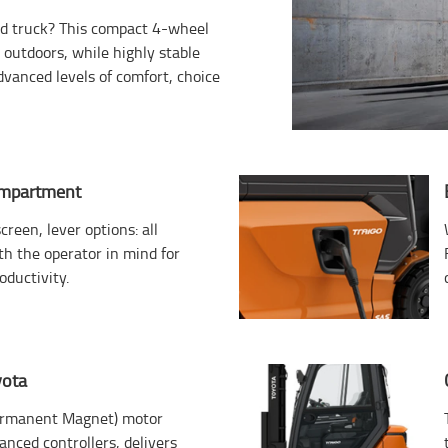
nced truck? This compact 4-wheel
 outdoors, while highly stable
vanced levels of comfort, choice
ompartment
reen, lever options: all
h the operator in mind for
oductivity.
yota
Permanent Magnet) motor
nced controllers, delivers