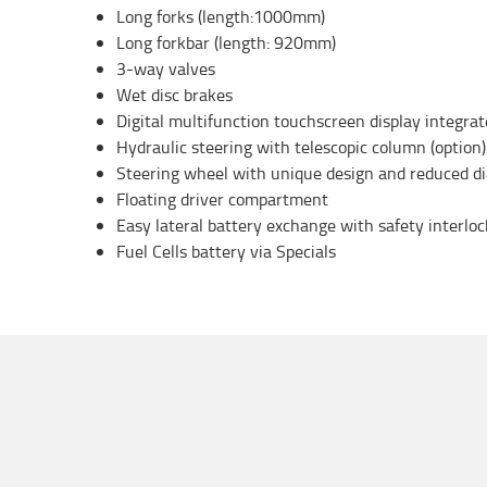
Long forks (length:1000mm)
Long forkbar (length: 920mm)
3-way valves
Wet disc brakes
Digital multifunction touchscreen display integra
Hydraulic steering with telescopic column (option
Steering wheel with unique design and reduced d
Floating driver compartment
Easy lateral battery exchange with safety interloc
Fuel Cells battery via Specials