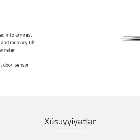
ted into armrest
) and memory tilt
iameter
k door' sensor
Xüsuyyiyətlər