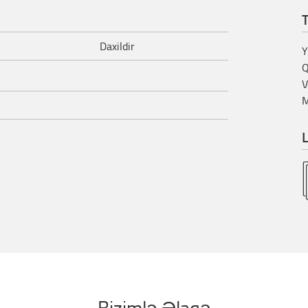
T
Daxildir
Y
Q
V
M
L
Bizimlə Əlaqə