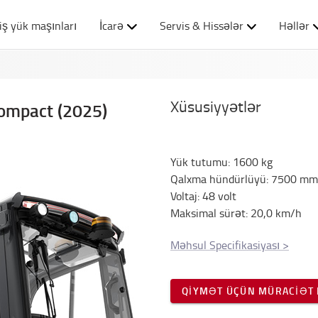
iş yük maşınları
İcarə
Servis & Hissələr
Həllər
Xüsusiyyətlər
Compact (2025)
Yük tutumu
:
1600
kg
Qalxma hündürlüyü
:
7500
mm
Voltaj
:
48
volt
Maksimal sürət
:
20,0
km/h
Məhsul Specifikasiyası
>
QIYMƏT ÜÇÜN MÜRACIƏT 