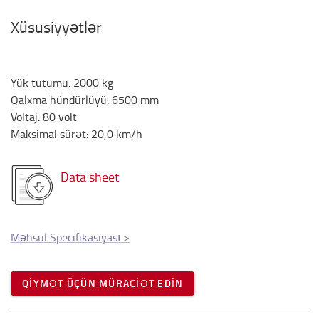
Xüsusiyyətlər
Yük tutumu
:
2000
kg
Qalxma hündürlüyü
:
6500
mm
Voltaj
:
80
volt
Maksimal sürət
:
20,0
km/h
Data sheet
Məhsul Specifikasiyası
>
QIYMƏT ÜÇÜN MÜRACIƏT EDIN