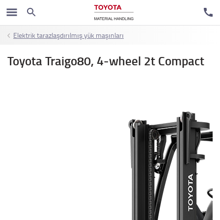
Elektrik tarazlaşdırılmış yük maşınları
Toyota Traigo80, 4-wheel 2t Compact