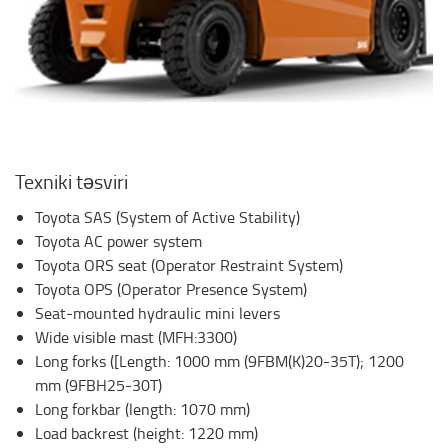
Texniki təsviri
Toyota SAS (System of Active Stability)
Toyota AC power system
Toyota ORS seat (Operator Restraint System)
Toyota OPS (Operator Presence System)
Seat-mounted hydraulic mini levers
Wide visible mast (MFH:3300)
Long forks ([Length: 1000 mm (9FBM(K)20-35T); 1200
mm (9FBH25-30T)
Long forkbar (length: 1070 mm)
Load backrest (height: 1220 mm)