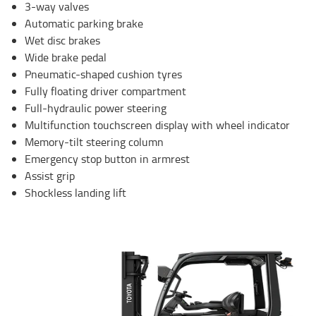
3-way valves
Automatic parking brake
Wet disc brakes
Wide brake pedal
Pneumatic-shaped cushion tyres
Fully floating driver compartment
Full-hydraulic power steering
Multifunction touchscreen display with wheel indicator
Memory-tilt steering column
Emergency stop button in armrest
Assist grip
Shockless landing lift