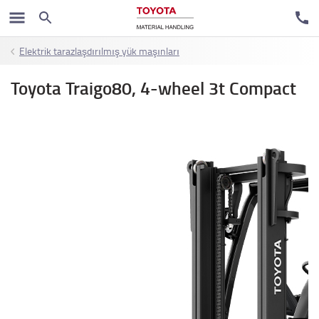
Elektrik tarazlaşdırılmış yük maşınları
Toyota Traigo80, 4-wheel 3t Compact