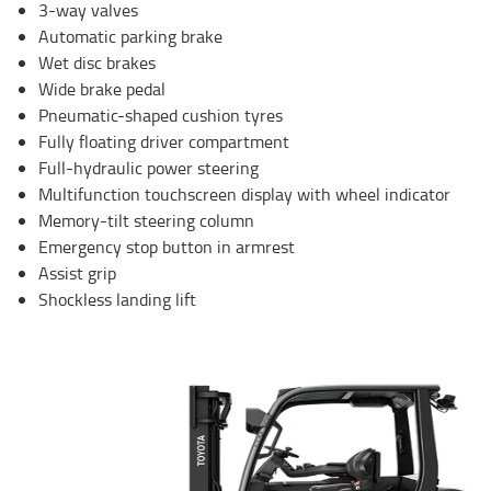
3-way valves
Automatic parking brake
Wet disc brakes
Wide brake pedal
Pneumatic-shaped cushion tyres
Fully floating driver compartment
Full-hydraulic power steering
Multifunction touchscreen display with wheel indicator
Memory-tilt steering column
Emergency stop button in armrest
Assist grip
Shockless landing lift