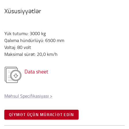
Xüsusiyyətlər
Yük tutumu
:
3000
kg
Qalxma hündürlüyü
:
6500
mm
Voltaj
:
80
volt
Maksimal sürət
:
20,0
km/h
Data sheet
Məhsul Specifikasiyası
>
QIYMƏT ÜÇÜN MÜRACIƏT EDIN