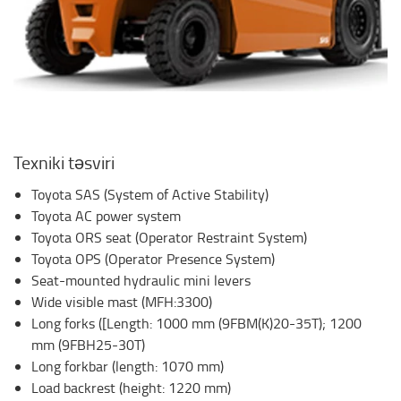
Texniki təsviri
Toyota SAS (System of Active Stability)
Toyota AC power system
Toyota ORS seat (Operator Restraint System)
Toyota OPS (Operator Presence System)
Seat-mounted hydraulic mini levers
Wide visible mast (MFH:3300)
Long forks ([Length: 1000 mm (9FBM(K)20-35T); 1200
mm (9FBH25-30T)
Long forkbar (length: 1070 mm)
Load backrest (height: 1220 mm)