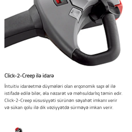
Click-2-Creep ilə idarə
İntuitiv idarəetmə düymələri olan erqonomik sapı əl ilə
istifadə edilə bilər, əla nəzarət və məhsuldarlıq təmin edir.
Click-2-Creep xüsusiyyəti sürünən səyahət imkanı verir
və sükan qolu ilə dik vəziyyətdə sürməyə imkan verir.