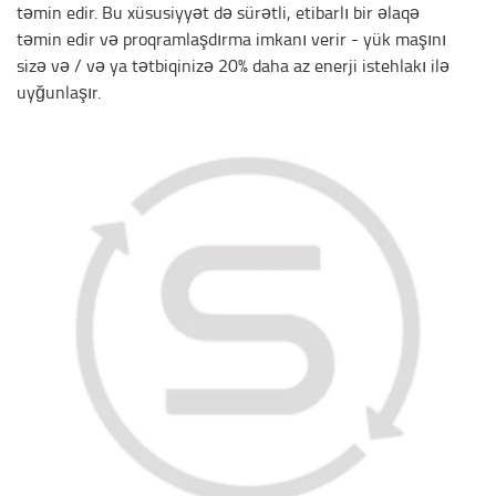
təmin edir. Bu xüsusiyyət də sürətli, etibarlı bir əlaqə
təmin edir və proqramlaşdırma imkanı verir - yük maşını
sizə və / və ya tətbiqinizə 20% daha az enerji istehlakı ilə
uyğunlaşır.