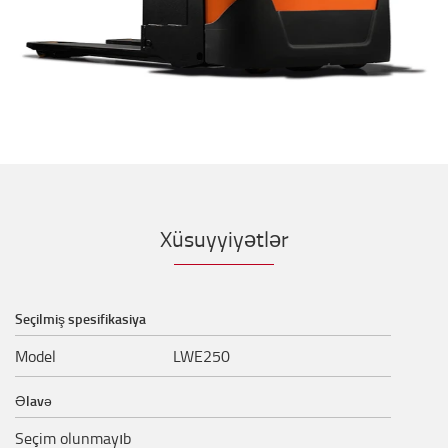
Xüsuyyiyətlər
Seçilmiş spesifikasiya
Model
LWE250
Əlavə
Seçim olunmayıb