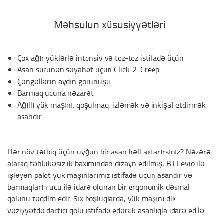
Məhsulun xüsusiyyətləri
Çox ağır yüklərlə intensiv və tez-tez istifadə üçün
Asan sürünən səyahət üçün Click-2-Creep
Çəngəllərin aydın görünüşü
Barmaq ucuna nəzarət
Ağıllı yük maşını: qoşulmaq, izləmək və inkişaf etdirmək
asandır
Hər növ tətbiq üçün uyğun bir asan həll axtarırsınız? Nəzərə
alaraq təhlükəsizlik baxımından dizayn edilmiş, BT Levio ilə
işləyən palet yük maşınlarımız istifadə üçün asandır və
barmaqların ucu ilə idarə olunan bir erqonomik dəsmal
qolunu təqdim edir. Sıx boşluqlarda, yük maşını dik
vəziyyətdə dartıcı qolu istifadə edərək asanlıqla idarə edilə