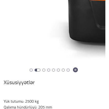
Xüsusiyyətlər
Yük tutumu
:
2500
kg
Qalxma hündürlüyü
:
205
mm