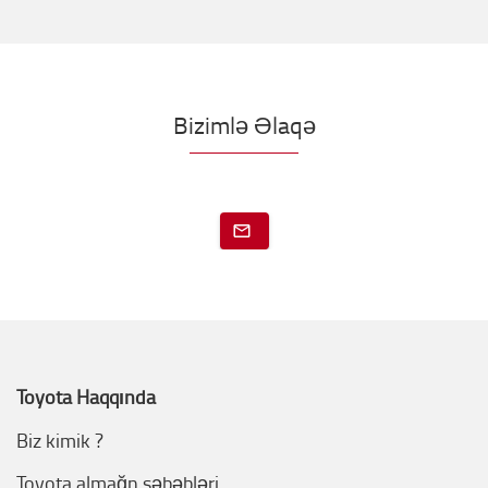
Bizimlə Əlaqə
Toyota Haqqında
Biz kimik ?
Toyota almağn səbəbləri