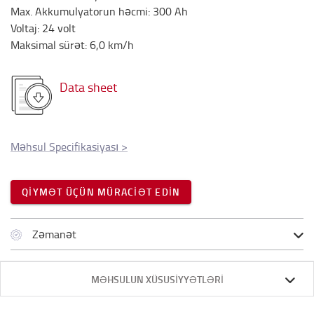
Max. Akkumulyatorun həcmi
:
300
Ah
Voltaj
:
24
volt
Maksimal sürət
:
6,0
km/h
Data sheet
Məhsul Specifikasiyası
>
QIYMƏT ÜÇÜN MÜRACIƏT EDIN
Zəmanət
MƏHSULUN XÜSUSIYYƏTLƏRI