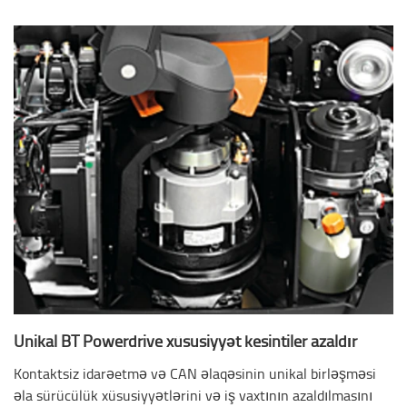
Unikal BT Powerdrive xüsusiyyət kesintiler azaldır
Kontaktsiz idarəetmə və CAN əlaqəsinin unikal birləşməsi
əla sürücülük xüsusiyyətlərini və iş vaxtının azaldılmasını