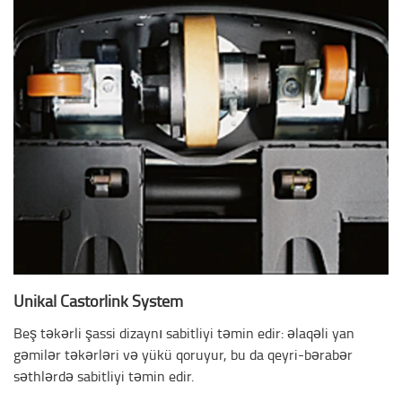
Unikal Castorlink System
Beş təkərli şassi dizaynı sabitliyi təmin edir: əlaqəli yan
gəmilər təkərləri və yükü qoruyur, bu da qeyri-bərabər
səthlərdə sabitliyi təmin edir.