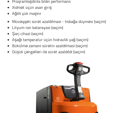
Proqramlaşdırıla bilən performans
Xidmət üçün asan giriş
Ağıllı yük maşını
Müvəqqəti sürət azaldılması - tısbağa düyməsi (seçim)
Lityum-ion batareyası (seçim)
Şarj cihazı (seçim)
Aşağı temperatur üçün hidravlik yağ (seçim)
Bükülmə zamanı sürətin azaldılması (seçim)
Düşük çəngəlləri ilə sürət azaldıldı (seçim)