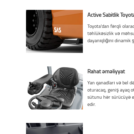
Active Sabitlik Toyot
Toyota'dan fərqli olaraq
təhlükəsizlik və məhsu
dayanıqlığını dinamik ş
Rahat əməliyyat
Yan qanadları və bel d
oturacaq, geniş ayaq 
sütunu hər sürücüyə 
edir.