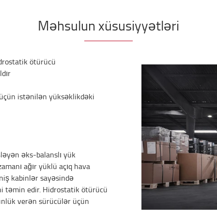
Məhsulun xüsusiyyətləri
drostatik ötürücü
ldır
üçün istənilən yüksəklikdəki
şləyən əks-balanslı yük
q zamanı ağır yüklü açıq hava
eniş kabinlər sayəsində
 təmin edir. Hidrostatik ötürücü
ünlük verən sürücülər üçün