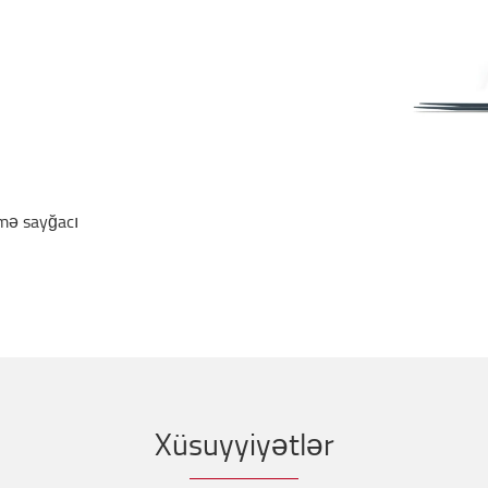
şmə sayğacı
Xüsuyyiyətlər