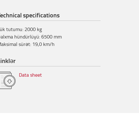
echnical specifications
ük tutumu
:
2000
kg
alxma hündürlüyü
:
6500
mm
aksimal sürət
:
19,0
km/h
inklər
Data sheet