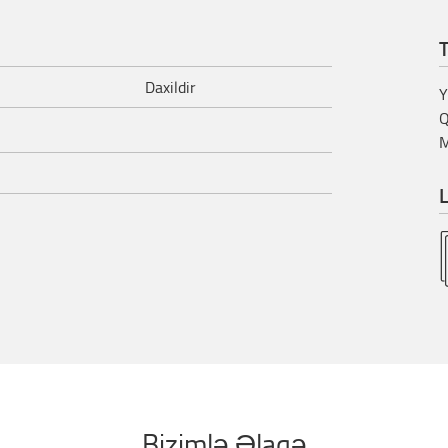
T
Daxildir
Y
Q
M
L
Bizimlə Əlaqə