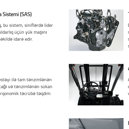
a Sistemi (SAS)
, bu sistem, siniflərdə lider
ldarlıq üçün yük maşını
əkildə idarə edir.
əstəyi ilə tam tənzimlənən
otağı və tənzimlənən sükan
erqonomik təcrübə təqdim