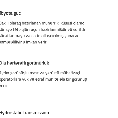
Toyota güc
Daxili olaraq hazırlanan mühərrik, xüsusi olaraq
sənaye tətbiqləri üçün hazırlanmışdır və sürətli
sürətlənməyə və optimallaşdırılmış yanacaq
səmərəliliyinə imkan verir.
Əla hərtərəfli görünürlük
Aydın görünüşlü mast və yerüstü mühafizəçi
operatorlara yük və ətraf mühitə əla bir görünüş
verir.
Hydrostatic transmission