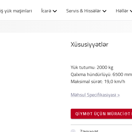
iş yük maşınları
İcarə
Servis & Hissələr
Həllər
Xüsusiyyətlər
Yük tutumu
:
2000
kg
Qalxma hündürlüyü
:
6500
mm
Maksimal sürət
:
19,0
km/h
Məhsul Specifikasiyası
>
QIYMƏT ÜÇÜN MÜRACIƏT 
Zəmanət