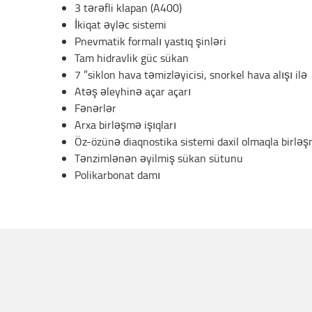
3 tərəfli klapan (A400)
İkiqat əyləc sistemi
Pnevmatik formalı yastıq şinləri
Tam hidravlik güc sükan
7 ”siklon hava təmizləyicisi, snorkel hava alışı ilə
Atəş əleyhinə açar açarı
Fənərlər
Arxa birləşmə işıqları
Öz-özünə diaqnostika sistemi daxil olmaqla birlə
Tənzimlənən əyilmiş sükan sütunu
Polikarbonat damı