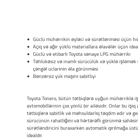
Güclü mühərrikin əyləci və sürətlənməsi üçün hi
Açıq və ağır yüklü materiallara əlavələr üçün idea
Güclü və etibarlı Toyota sənaye LPG mühərriki
Təhlükəsiz və inamlı sürücülük və yüklə işləmək 
çəngəl uclarının əla görünməsi
Bənzərsiz yük maşını sabitliyi
Toyota Tonero, bütün tətbiqlərə uyğun mühərriklə i
avtomobillərinin çox yönlü bir ailəsidir. Onlar bu işı
tətbiqlərə sabitlik və məhsuldarlıq təqdim edir və g
sürücünün rahatlığını və hərtərəfli görünmə sahəsini
sürətləndiricini buraxarkən avtomatik qırılmağa üst
idealdır.