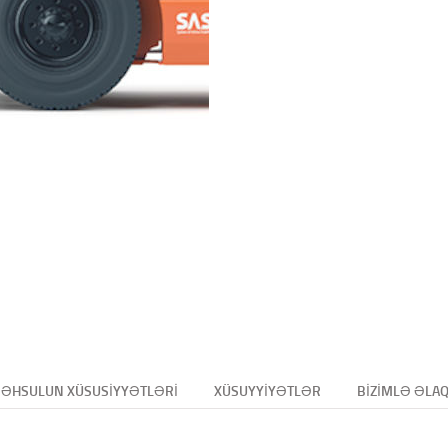
ƏHSULUN XÜSUSIYYƏTLƏRI
XÜSUYYIYƏTLƏR
BIZIMLƏ ƏLA