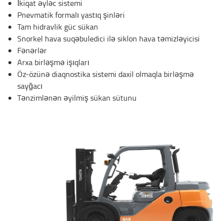
İkiqat əyləc sistemi
Pnevmatik formalı yastıq şinləri
Tam hidravlik güc sükan
Snorkel hava suqəbuledici ilə siklon hava təmizləyicisi
Fənərlər
Arxa birləşmə işıqları
Öz-özünə diaqnostika sistemi daxil olmaqla birləşmə
sayğacı
Tənzimlənən əyilmiş sükan sütunu