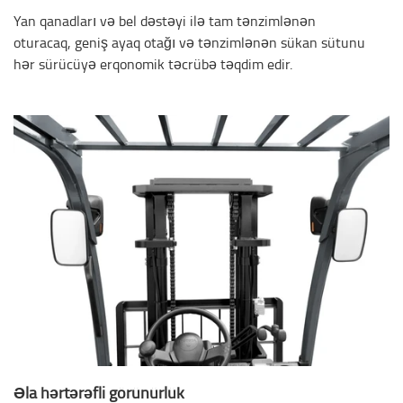
Yan qanadları və bel dəstəyi ilə tam tənzimlənən
oturacaq, geniş ayaq otağı və tənzimlənən sükan sütunu
hər sürücüyə erqonomik təcrübə təqdim edir.
Əla hərtərəfli görünürlük