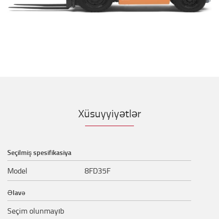
Xüsuyyiyətlər
Seçilmiş spesifikasiya
Model
8FD35F
Əlavə
Seçim olunmayıb