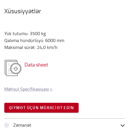
Xüsusiyyətlər
Yük tutumu
:
3500
kg
Qalxma hündürlüyü
:
6000
mm
Maksimal sürət
:
24,0
km/h
Data sheet
Məhsul Specifikasiyası
>
QIYMƏT ÜÇÜN MÜRACIƏT EDIN
Zəmanət