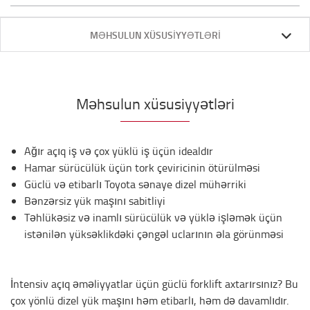
MƏHSULUN XÜSUSIYYƏTLƏRI
Məhsulun xüsusiyyətləri
Ağır açıq iş və çox yüklü iş üçün idealdır
Hamar sürücülük üçün tork çeviricinin ötürülməsi
Güclü və etibarlı Toyota sənaye dizel mühərriki
Bənzərsiz yük maşını sabitliyi
Təhlükəsiz və inamlı sürücülük və yüklə işləmək üçün
istənilən yüksəklikdəki çəngəl uclarının əla görünməsi
İntensiv açıq əməliyyatlar üçün güclü forklift axtarırsınız? Bu
çox yönlü dizel yük maşını həm etibarlı, həm də davamlıdır.