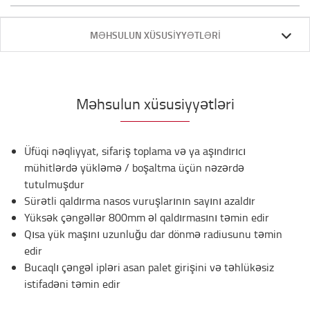
MƏHSULUN XÜSUSIYYƏTLƏRI
Məhsulun xüsusiyyətləri
Üfüqi nəqliyyat, sifariş toplama və ya aşındırıcı
mühitlərdə yükləmə / boşaltma üçün nəzərdə
tutulmuşdur
Sürətli qaldırma nasos vuruşlarının sayını azaldır
Yüksək çəngəllər 800mm əl qaldırmasını təmin edir
Qısa yük maşını uzunluğu dar dönmə radiusunu təmin
edir
Bucaqlı çəngəl ipləri asan palet girişini və təhlükəsiz
istifadəni təmin edir