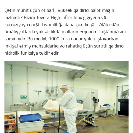
Çətin mühit üçün etibarlı, yüksək qaldırıcı palet maşını
lazımdır? Bizim Toyota High Lifter Inox gigiyena və
korroziyaya qarşı davamlılığa daha çox diqqət tələb edən
əməliyyatlarda yüksəklikdə malların erqonomik işlənməsini
təmin edir. Bu model, 1000 kq-a qədər yüklə işləyərkən
inkişaf etmiş məhsuldarlıq və rahatlıq üçün sürətli qaldırıcı
hidrolik funksiya təklif edir.