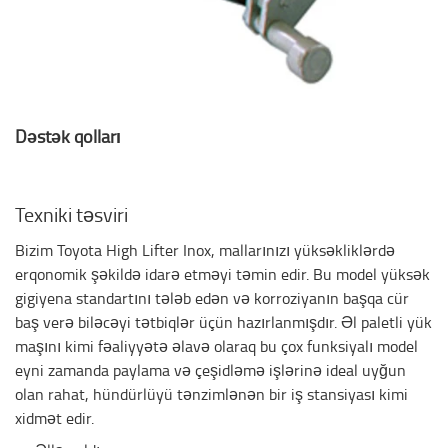
Dəstək qolları
Texniki təsviri
Bizim Toyota High Lifter Inox, mallarınızı yüksəkliklərdə
erqonomik şəkildə idarə etməyi təmin edir. Bu model yüksək
gigiyena standartını tələb edən və korroziyanın başqa cür
baş verə biləcəyi tətbiqlər üçün hazırlanmışdır. Əl paletli yük
maşını kimi fəaliyyətə əlavə olaraq bu çox funksiyalı model
eyni zamanda paylama və çeşidləmə işlərinə ideal uyğun
olan rahat, hündürlüyü tənzimlənən bir iş stansiyası kimi
xidmət edir.