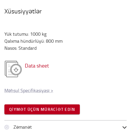
Xüsusiyyətlər
Yük tutumu
:
1000
kg
Qalxma hündürlüyü
:
800
mm
Nasos
:
Standard
Data sheet
Məhsul Specifikasiyası
>
QIYMƏT ÜÇÜN MÜRACIƏT EDIN
Zəmanət