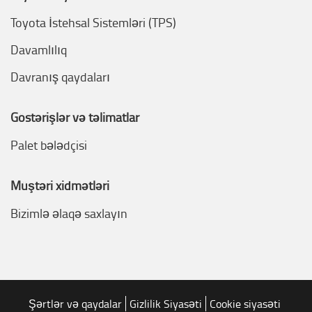
Toyota İstehsal Sistemləri (TPS)
Davamlılıq
Davranış qaydaları
Göstərişlər və təlimatlar
Palet bələdçisi
Müştəri xidmətləri
Bizimlə əlaqə saxlayın
Şərtlər və qaydalar
Gizlilik Siyasəti
Cookie siyasəti