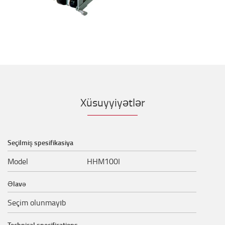
Xüsuyyiyətlər
Seçilmiş spesifikasiya
Model
HHM100I
Əlavə
Seçim olunmayıb
Technical specifications