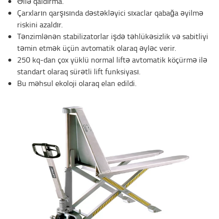
Əllə qaldırma.
Çarxların qarşısında dəstəkləyici sıxaclar qabağa əyilmə
riskini azaldır.
Tənzimlənən stabilizatorlar işdə təhlükəsizlik və sabitliyi
təmin etmək üçün avtomatik olaraq əyləc verir.
250 kq-dan çox yüklü normal liftə avtomatik köçürmə ilə
standart olaraq sürətli lift funksiyası.
Bu məhsul ekoloji olaraq elan edildi.