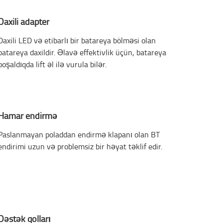
Daxili adapter
Daxili LED və etibarlı bir batareya bölməsi olan
batareya daxildir. Əlavə effektivlik üçün, batareya
boşaldıqda lift əl ilə vurula bilər.
Hamar endirmə
Paslanmayan poladdan endirmə klapanı olan BT
endirimi uzun və problemsiz bir həyat təklif edir.
Dəstək qolları