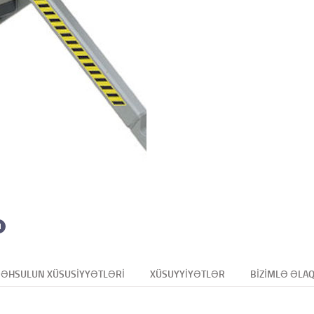
ƏHSULUN XÜSUSIYYƏTLƏRI
XÜSUYYIYƏTLƏR
BIZIMLƏ ƏLA