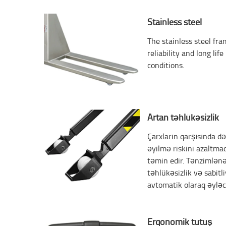
Stainless steel
The stainless steel fr
reliability and long li
conditions.
Artan təhlükəsizlik
Çarxların qarşısında də
əyilmə riskini azaltmaq
təmin edir. Tənzimlənə
təhlükəsizlik və sabit
avtomatik olaraq əyləc 
Erqonomik tutuş