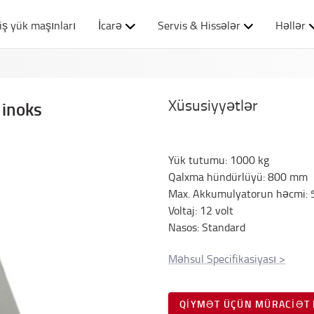
iş yük maşınları
İcarə
Servis & Hissələr
Həllər
Xüsusiyyətlər
 inoks
Yük tutumu
:
1000
kg
Qalxma hündürlüyü
:
800
mm
Max. Akkumulyatorun həcmi
:
Voltaj
:
12
volt
Nasos
:
Standard
Məhsul Specifikasiyası
>
QIYMƏT ÜÇÜN MÜRACIƏT 