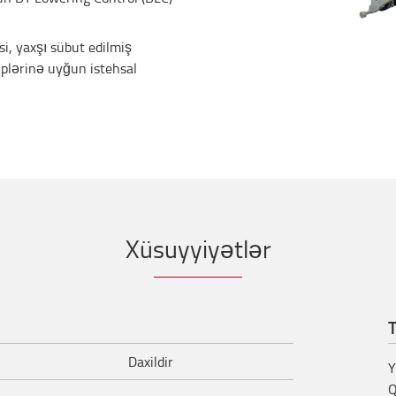
i, yaxşı sübut edilmiş
iplərinə uyğun istehsal
Xüsuyyiyətlər
T
Daxildir
Y
Q