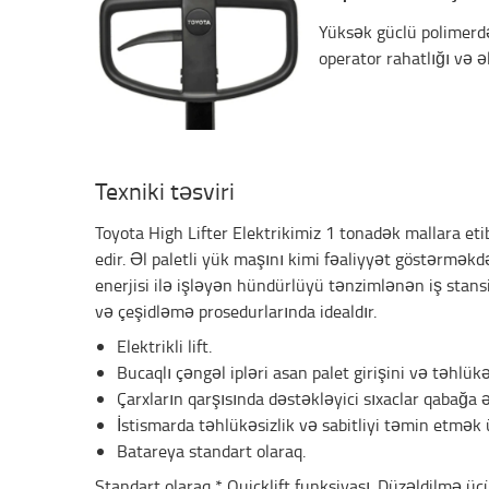
Yüksək güclü polimerdək
operator rahatlığı və ə
Texniki təsviri
Toyota High Lifter Elektrikimiz 1 tonadək mallara et
edir. Əl paletli yük maşını kimi fəaliyyət göstərməkd
enerjisi ilə işləyən hündürlüyü tənzimlənən iş stans
və çeşidləmə prosedurlarında idealdır.
Elektrikli lift.
Bucaqlı çəngəl ipləri asan palet girişini və təhlükə
Çarxların qarşısında dəstəkləyici sıxaclar qabağa əy
İstismarda təhlükəsizlik və sabitliyi təmin etmək ü
Batareya standart olaraq.
Standart olaraq * Quicklift funksiyası. Düzəldilmə ü