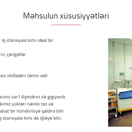
Məhsulun xüsusiyyətləri
iş stansiyası kimi ideal bir
rici çəngəllər
siz istifadəni təmin edir
cınız var? Aşındırıcı və gigiyenik
kimiz yükləri nəinki tez və
hat bir hündürlüyə qaldıra bilir.
tansiyası kimi də işləyə bilir,