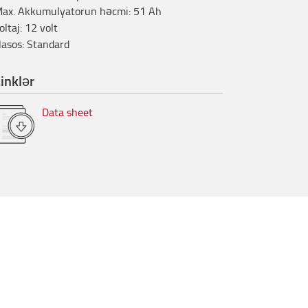
ax. Akkumulyatorun həcmi
:
51
Ah
oltaj
:
12
volt
asos
:
Standard
inklər
Data sheet