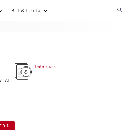
Bilik & Trendlər
Data sheet
51
Ah
EDIN