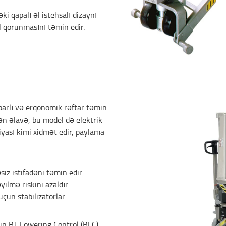
i qapalı əl istehsalı dizaynı
l qorunmasını təmin edir.
ibarlı və erqonomik rəftar təmin
ən əlavə, bu model də elektrik
iyası kimi xidmət edir, paylama
siz istifadəni təmin edir.
ilmə riskini azaldır.
çün stabilizatorlar.
çün BT Lowering Control (BLC)