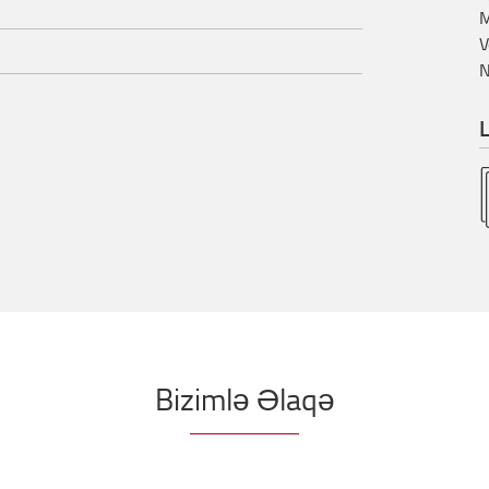
M
V
N
L
Bizimlə Əlaqə