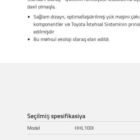
daxil olmaqla.
Sağlam dizayn, optimallaşdırılmış yük maşını çəkis
komponentlər və Toyota İstehsal Sisteminin prins
edilmişdir
Bu məhsul ekoloji olaraq elan edildi.
Seçilmiş spesifikasiya
Model
HHL100I