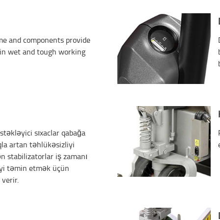
ame and components provide
fe in wet and tough working
stəkləyici sıxaclar qabağa
la artan təhlükəsizliyi
n stabilizatorlar iş zamanı
liyi təmin etmək üçün
verir.