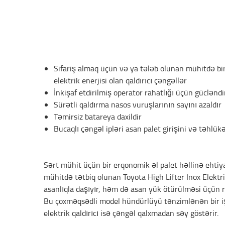
Sifariş almaq üçün və ya tələb olunan mühitdə bir 
elektrik enerjisi olan qaldırıcı çəngəllər
İnkişaf etdirilmiş operator rahatlığı üçün gücləndi
Sürətli qaldırma nasos vuruşlarının sayını azaldır
Təmirsiz batareya daxildir
Bucaqlı çəngəl ipləri asan palet girişini və təhlükə
Sərt mühit üçün bir erqonomik əl palet həllinə ehtiya
mühitdə tətbiq olunan Toyota High Lifter Inox Elektri
asanlıqla daşıyır, həm də asan yük ötürülməsi üçün ra
Bu çoxməqsədli model hündürlüyü tənzimlənən bir iş s
elektrik qaldırıcı isə çəngəl qalxmadan səy göstərir.