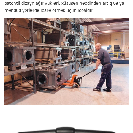
patentli dizayn ağır yükləri, xüsusən həddindən artıq və ya
məhdud yerlərdə idarə etmək üçün idealdır.