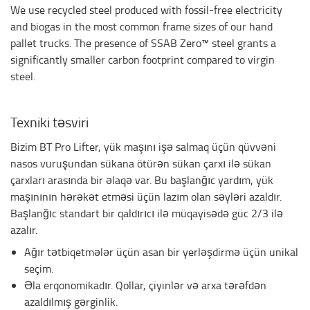
We use recycled steel produced with fossil-free electricity
and biogas in the most common frame sizes of our hand
pallet trucks. The presence of SSAB Zero™ steel grants a
significantly smaller carbon footprint compared to virgin
steel.
Texniki təsviri
Bizim BT Pro Lifter, yük maşını işə salmaq üçün qüvvəni
nasos vuruşundan sükana ötürən sükan çarxı ilə sükan
çarxları arasında bir əlaqə var. Bu başlanğıc yardım, yük
maşınının hərəkət etməsi üçün lazım olan səyləri azaldır.
Başlanğıc standart bir qaldırıcı ilə müqayisədə güc 2/3 ilə
azalır.
Ağır tətbiqetmələr üçün asan bir yerləşdirmə üçün unikal
seçim.
Əla erqonomikadır. Qollar, çiyinlər və arxa tərəfdən
azaldılmış gərginlik.