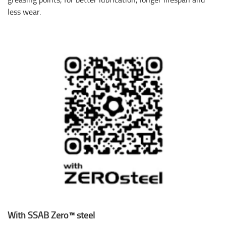
less wear.
With SSAB Zero™ steel