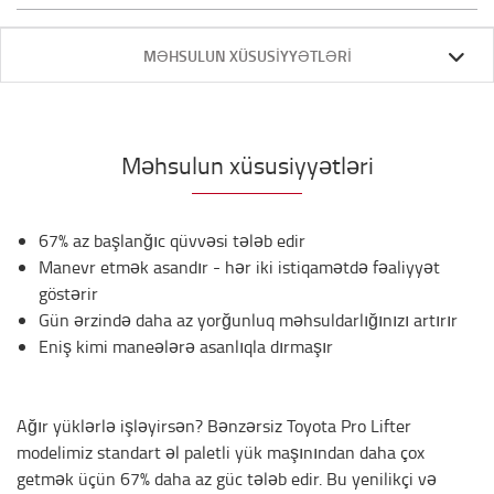
MƏHSULUN XÜSUSIYYƏTLƏRI
Məhsulun xüsusiyyətləri
67% az başlanğıc qüvvəsi tələb edir
Manevr etmək asandır - hər iki istiqamətdə fəaliyyət
göstərir
Gün ərzində daha az yorğunluq məhsuldarlığınızı artırır
Eniş kimi maneələrə asanlıqla dırmaşır
Ağır yüklərlə işləyirsən? Bənzərsiz Toyota Pro Lifter
modelimiz standart əl paletli yük maşınından daha çox
getmək üçün 67% daha az güc tələb edir. Bu yenilikçi və