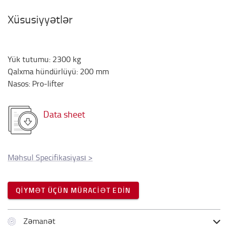
Xüsusiyyətlər
Yük tutumu
:
2300
kg
Qalxma hündürlüyü
:
200
mm
Nasos
:
Pro-lifter
Data sheet
Məhsul Specifikasiyası
>
QIYMƏT ÜÇÜN MÜRACIƏT EDIN
Zəmanət