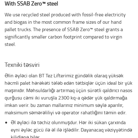
With SSAB Zero™ steel
We use recycled steel produced with fossil-free electricity
and biogas in the most common frame sizes of our hand
pallet trucks. The presence of SSAB Zero™ steel grants a
significantly smaller carbon footprint compared to virgin
steel.
Texniki təsviri
Əlin əyləci olan BT Tez Lifterimiz gündəlik olaraq yüksək
həcmli palet hərəkəti tələb edən tətbiqlər üçün ideal bir yük
maşınıdır. Məhsuldarlığı artırmaq üçün sürətli qaldırıcı nasos
qurğusu cəmi iki vuruşla 2300 kq-a qədər yük qaldırmağa
imkan verir. bu zaman mallarınız minimum səylə aparılır,
maksimum səmərəliliyi və operator rahatlığını təmin edir.
Əl əyləci ilə təchiz olunmuşdur. Hər iki sükan çarxında
eyni əyləc gücü ilə əl ilə işlədilir. Dayanacaq vəziyyətində
kilidlənə bilər.