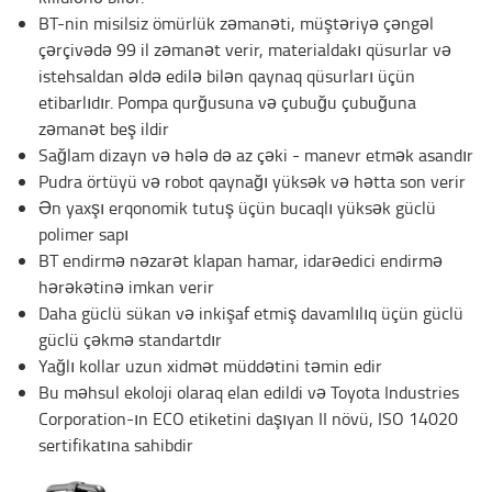
BT-nin misilsiz ömürlük zəmanəti, müştəriyə çəngəl
çərçivədə 99 il zəmanət verir, materialdakı qüsurlar və
istehsaldan əldə edilə bilən qaynaq qüsurları üçün
etibarlıdır. Pompa qurğusuna və çubuğu çubuğuna
zəmanət beş ildir
Sağlam dizayn və hələ də az çəki - manevr etmək asandır
Pudra örtüyü və robot qaynağı yüksək və hətta son verir
Ən yaxşı erqonomik tutuş üçün bucaqlı yüksək güclü
polimer sapı
BT endirmə nəzarət klapan hamar, idarəedici endirmə
hərəkətinə imkan verir
Daha güclü sükan və inkişaf etmiş davamlılıq üçün güclü
güclü çəkmə standartdır
Yağlı kollar uzun xidmət müddətini təmin edir
Bu məhsul ekoloji olaraq elan edildi və Toyota Industries
Corporation-ın ECO etiketini daşıyan II növü, ISO 14020
sertifikatına sahibdir