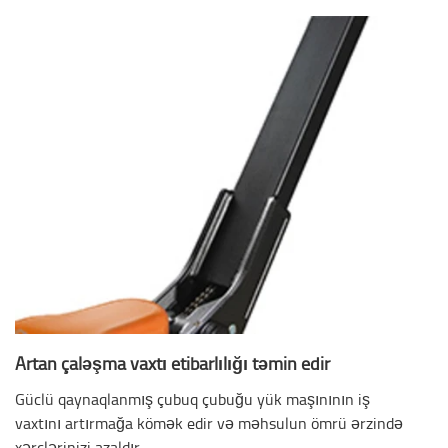
Artan çaləşma vaxtı etibarlılığı təmin edir
Güclü qaynaqlanmış çubuq çubuğu yük maşınının iş
vaxtını artırmağa kömək edir və məhsulun ömrü ərzində
xərclərinizi azaldır.