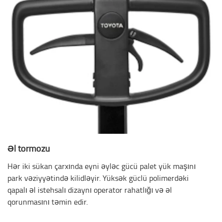
Əl tormozu
Hər iki sükan çarxında eyni əyləc gücü palet yük maşını
park vəziyyətində kilidləyir. Yüksək güclü polimerdəki
qapalı əl istehsalı dizaynı operator rahatlığı və əl
qorunmasını təmin edir.