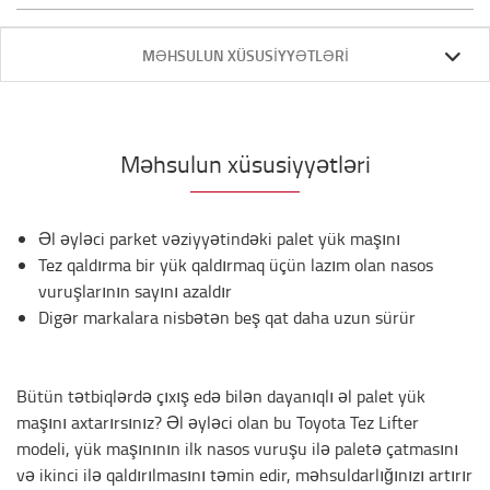
MƏHSULUN XÜSUSIYYƏTLƏRI
Məhsulun xüsusiyyətləri
Əl əyləci parket vəziyyətindəki palet yük maşını
Tez qaldırma bir yük qaldırmaq üçün lazım olan nasos
vuruşlarının sayını azaldır
Digər markalara nisbətən beş qat daha uzun sürür
Bütün tətbiqlərdə çıxış edə bilən dayanıqlı əl palet yük
maşını axtarırsınız? Əl əyləci olan bu Toyota Tez Lifter
modeli, yük maşınının ilk nasos vuruşu ilə paletə çatmasını
və ikinci ilə qaldırılmasını təmin edir, məhsuldarlığınızı artırır