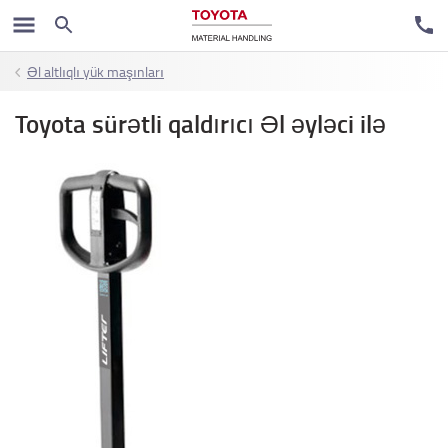
Əl altlıqlı yük maşınları
Toyota sürətli qaldırıcı Əl əyləci ilə