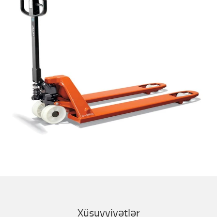
Xüsuyyiyətlər