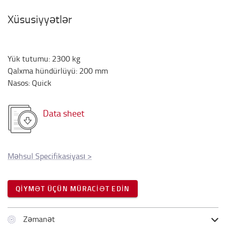
Xüsusiyyətlər
Yük tutumu
:
2300
kg
Qalxma hündürlüyü
:
200
mm
Nasos
:
Quick
Data sheet
Məhsul Specifikasiyası
>
QIYMƏT ÜÇÜN MÜRACIƏT EDIN
Zəmanət