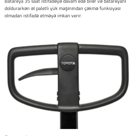
Batareya 35 saat istifadəyə davam edə bilər və batareyanı
doldurarkən əl paletli yük maşınından çəkmə funksiyası
olmadan istifadə etməyə imkan verir.