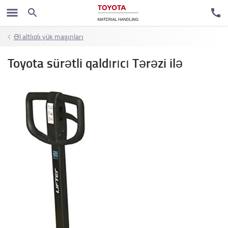
Əl altlıqlı yük maşınları
Toyota sürətli qaldırıcı Tərəzi ilə