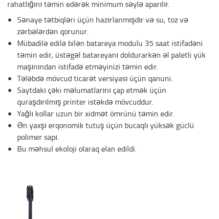
rahatlığını təmin edərək minimum səylə aparılır.
Sənaye tətbiqləri üçün hazırlanmışdır və su, toz və
zərbələrdən qorunur.
Mübadilə edilə bilən batareya modulu 35 saat istifadəni
təmin edir, üstəgəl batareyanı doldurarkən əl paletli yük
maşınından istifadə etməyinizi təmin edir.
Tələbdə mövcud ticarət versiyası üçün qanuni.
Saytdakı çəki məlumatlarını çap etmək üçün
quraşdırılmış printer istəkdə mövcuddur.
Yağlı kollar uzun bir xidmət ömrünü təmin edir.
Ən yaxşı erqonomik tutuş üçün bucaqlı yüksək güclü
polimer sapı.
Bu məhsul ekoloji olaraq elan edildi.