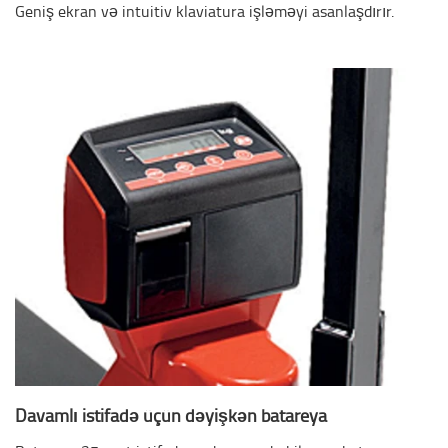
Geniş ekran və intuitiv klaviatura işləməyi asanlaşdırır.
Davamlı istifadə üçün dəyişkən batareya