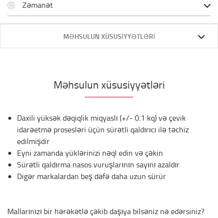
Zəmanət
MƏHSULUN XÜSUSIYYƏTLƏRI
Məhsulun xüsusiyyətləri
Daxili yüksək dəqiqlik miqyaslı (+/- 0.1 kq) və çevik
idarəetmə prosesləri üçün sürətli qaldırıcı ilə təchiz
edilmişdir
Eyni zamanda yüklərinizi nəql edin və çəkin
Sürətli qaldırma nasos vuruşlarının sayını azaldır
Digər markalardan beş dəfə daha uzun sürür
Mallarınızı bir hərəkətlə çəkib daşıya bilsəniz nə edərsiniz?