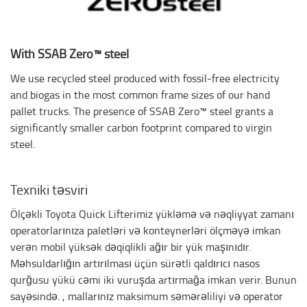
With SSAB Zero™ steel
We use recycled steel produced with fossil-free electricity
and biogas in the most common frame sizes of our hand
pallet trucks. The presence of SSAB Zero™ steel grants a
significantly smaller carbon footprint compared to virgin
steel.
Texniki təsviri
Ölçəkli Toyota Quick Lifterimiz yükləmə və nəqliyyat zamanı
operatorlarınıza paletləri və konteynerləri ölçməyə imkan
verən mobil yüksək dəqiqlikli ağır bir yük maşınıdır.
Məhsuldarlığın artırılması üçün sürətli qaldırıcı nasos
qurğusu yükü cəmi iki vuruşda artırmağa imkan verir. Bunun
sayəsində. , mallarınız maksimum səmərəliliyi və operator