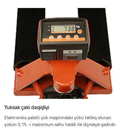
Yüksək çəki dəqiqliyi
Elektronika paletli yük maşınındakı yükü tətbiq olunan
yükün 0,1% -i maksimum səhv həddi ilə ölçməyə qadirdir.