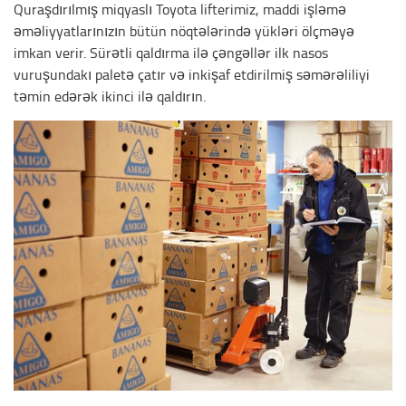
Quraşdırılmış miqyaslı Toyota lifterimiz, maddi işləmə
əməliyyatlarınızın bütün nöqtələrində yükləri ölçməyə
imkan verir. Sürətli qaldırma ilə çəngəllər ilk nasos
vuruşundakı paletə çatır və inkişaf etdirilmiş səmərəliliyi
təmin edərək ikinci ilə qaldırın.