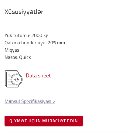
Xüsusiyyətlər
Yük tutumu
:
2000
kg
Qalxma hündürlüyü
:
205
mm
Miqyas
Nasos
:
Quick
Data sheet
Məhsul Specifikasiyası
>
QIYMƏT ÜÇÜN MÜRACIƏT EDIN