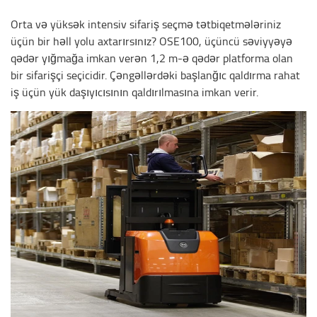
Orta və yüksək intensiv sifariş seçmə tətbiqetmələriniz
üçün bir həll yolu axtarırsınız? OSE100, üçüncü səviyyəyə
qədər yığmağa imkan verən 1,2 m-ə qədər platforma olan
bir sifarişçi seçicidir. Çəngəllərdəki başlanğıc qaldırma rahat
iş üçün yük daşıyıcısının qaldırılmasına imkan verir.