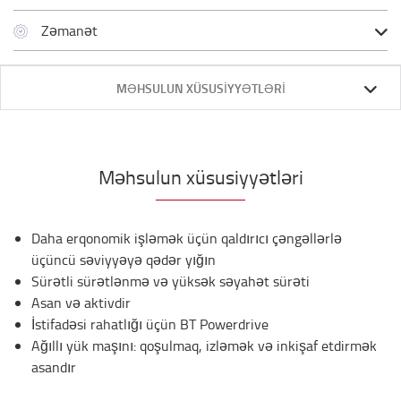
Zəmanət
MƏHSULUN XÜSUSIYYƏTLƏRI
Məhsulun xüsusiyyətləri
Daha erqonomik işləmək üçün qaldırıcı çəngəllərlə
üçüncü səviyyəyə qədər yığın
Sürətli sürətlənmə və yüksək səyahət sürəti
Asan və aktivdir
İstifadəsi rahatlığı üçün BT Powerdrive
Ağıllı yük maşını: qoşulmaq, izləmək və inkişaf etdirmək
asandır