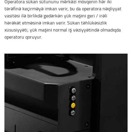
Operatora sükan sütununu mərkəzi mövqenin hər iki
tərəfinə keçirməyə imkan verir, bu da operatora nəqliyyat
vasitəsi ilə birlikdə gedərkən yük maşını geri / irəli
hərəkət etməsinə imkan verir. Sükan təhlükəsizlik
xüsusiyyəti, yük maşını normal iş vəziyyətində olmadıqda
operatoru qoruyur.