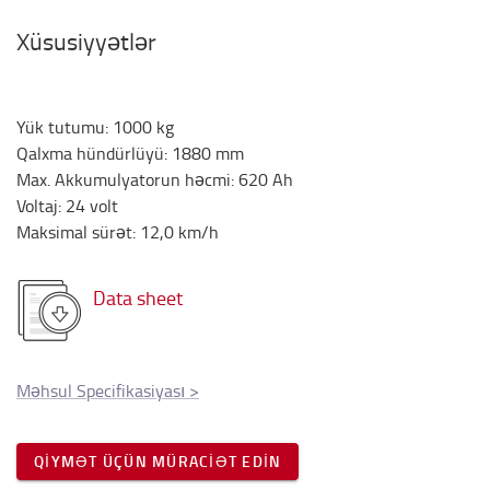
Xüsusiyyətlər
Yük tutumu
:
1000
kg
Qalxma hündürlüyü
:
1880
mm
Max. Akkumulyatorun həcmi
:
620
Ah
Voltaj
:
24
volt
Maksimal sürət
:
12,0
km/h
Data sheet
Məhsul Specifikasiyası
>
QIYMƏT ÜÇÜN MÜRACIƏT EDIN