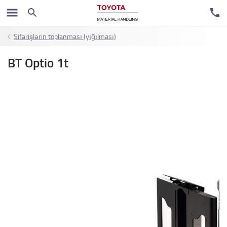
Sifarişlərin toplanması (yığılması)
BT Optio 1t