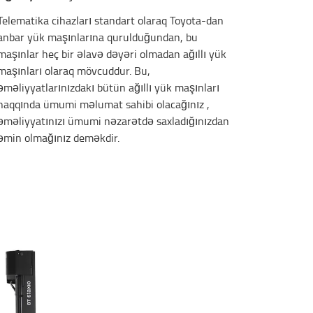
Telematika cihazları standart olaraq Toyota-dan
anbar yük maşınlarına qurulduğundan, bu
maşınlar heç bir əlavə dəyəri olmadan ağıllı yük
maşınları olaraq mövcuddur. Bu,
əməliyyatlarınızdakı bütün ağıllı yük maşınları
haqqında ümumi məlumat sahibi olacağınız ,
əməliyyatınızı ümumi nəzarətdə saxladığınızdan
əmin olmağınız deməkdir.