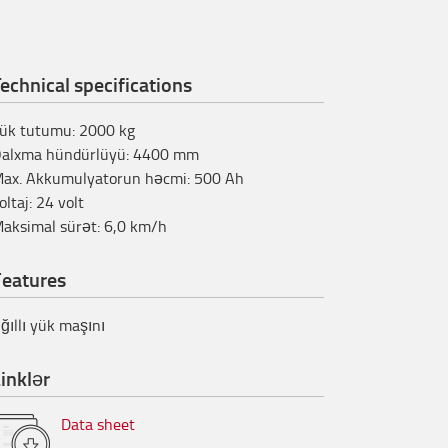
echnical specifications
ük tutumu
:
2000
kg
alxma hündürlüyü
:
4400
mm
ax. Akkumulyatorun həcmi
:
500
Ah
oltaj
:
24
volt
aksimal sürət
:
6,0
km/h
Features
ğıllı yük maşını
inklər
Data sheet