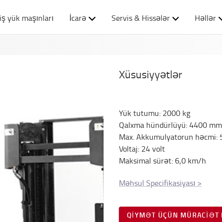
iş yük maşınları
İcarə
Servis & Hissələr
Həllər
Xüsusiyyətlər
Yük tutumu
:
2000
kg
Qalxma hündürlüyü
:
4400
mm
Max. Akkumulyatorun həcmi
:
Voltaj
:
24
volt
Maksimal sürət
:
6,0
km/h
Məhsul Specifikasiyası
>
QIYMƏT ÜÇÜN MÜRACIƏT 