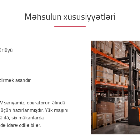
Məhsulun xüsusiyyətləri
ürlüyü
tdirmək asandır
 W seriyamız, operatorun əlində
 üçün hazırlanmışdır. Yük maşını
ə ilə, sıx məkanlarda
ə idarə edilə bilər.