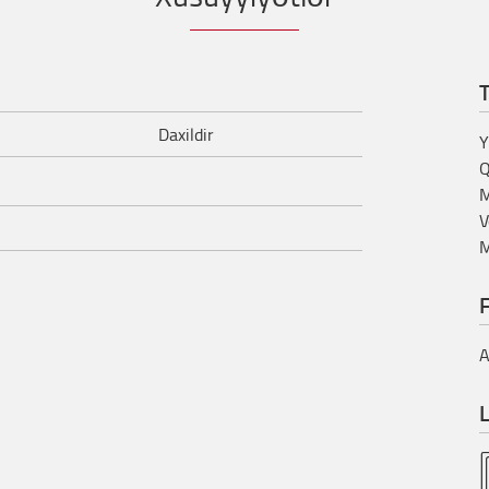
T
Daxildir
Y
Q
M
V
M
A
L