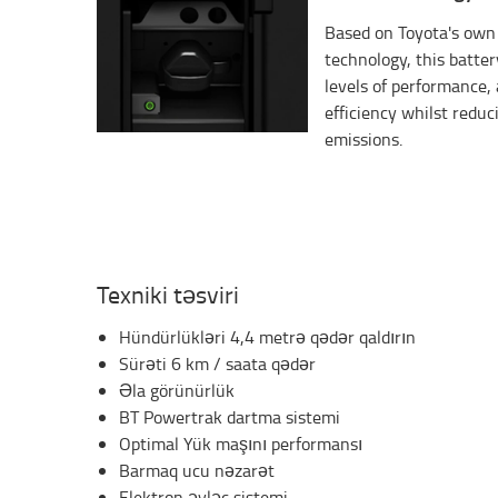
Based on Toyota's own 
technology, this batte
levels of performance
efficiency whilst redu
emissions.
Texniki təsviri
Hündürlükləri 4,4 metrə qədər qaldırın
Sürəti 6 km / saata qədər
Əla görünürlük
BT Powertrak dartma sistemi
Optimal Yük maşını performansı
Barmaq ucu nəzarət
Elektron əyləc sistemi