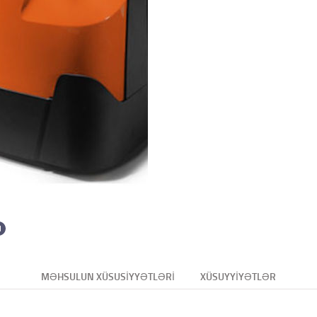
MƏHSULUN XÜSUSIYYƏTLƏRI
XÜSUYYIYƏTLƏR