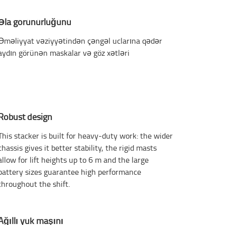
Əla görünürlüğünü
Əməliyyat vəziyyətindən çəngəl uclarına qədər
aydın görünən maskalar və göz xətləri
Robust design
This stacker is built for heavy-duty work: the wider
chassis gives it better stability, the rigid masts
allow for lift heights up to 6 m and the large
battery sizes guarantee high performance
throughout the shift.
Ağıllı yük maşını