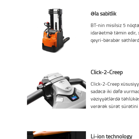
Əla sabitlik
BT-nin misilsiz 5 nöqtə
idarəetmə təmin edir,
qeyri-bərabər səthlərd
Click-2-Creep
Click-2-Creep xüsusiy
sadəcə iki dəfə vurmaq
vəziyyətlərdə təhlükə
verərək sürət sürətini t
Li-ion technology