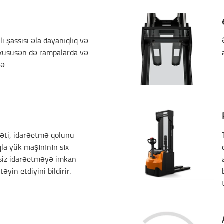
li şassisi əla dayanıqlıq və
 xüsusən də rampalarda və
ə.
yəti, idarəetmə qolunu
la yük maşınının sıx
siz idarəetməyə imkan
əyin etdiyini bildirir.