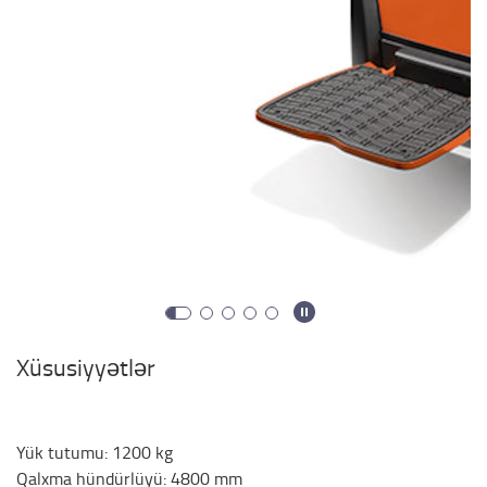
Xüsusiyyətlər
Yük tutumu
:
1200
kg
Qalxma hündürlüyü
:
4800
mm