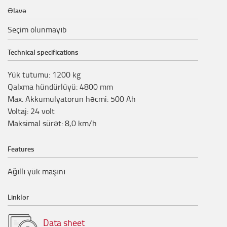
Əlavə
Seçim olunmayıb
Technical specifications
Yük tutumu
:
1200
kg
Qalxma hündürlüyü
:
4800
mm
Max. Akkumulyatorun həcmi
:
500
Ah
Voltaj
:
24
volt
Maksimal sürət
:
8,0
km/h
Features
Ağıllı yük maşını
Linklər
Data sheet