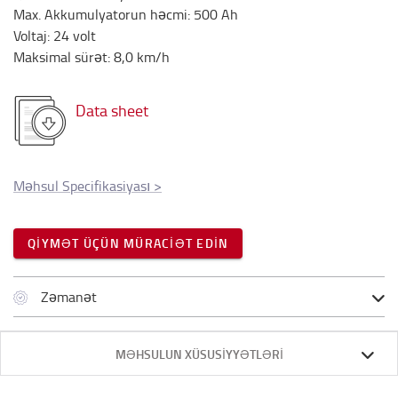
Max. Akkumulyatorun həcmi
:
500
Ah
Voltaj
:
24
volt
Maksimal sürət
:
8,0
km/h
Data sheet
Məhsul Specifikasiyası
>
QIYMƏT ÜÇÜN MÜRACIƏT EDIN
Zəmanət
MƏHSULUN XÜSUSIYYƏTLƏRI