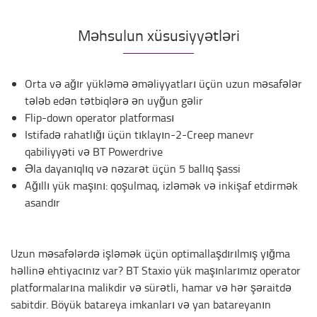
Məhsulun xüsusiyyətləri
Orta və ağır yükləmə əməliyyatları üçün uzun məsafələr
tələb edən tətbiqlərə ən uyğun gəlir
Flip-down operator platforması
Istifadə rahatlığı üçün tıklayın-2-Creep manevr
qabiliyyəti və BT Powerdrive
Əla dayanıqlıq və nəzarət üçün 5 ballıq şassi
Ağıllı yük maşını: qoşulmaq, izləmək və inkişaf etdirmək
asandır
Uzun məsafələrdə işləmək üçün optimallaşdırılmış yığma
həllinə ehtiyacınız var? BT Staxio yük maşınlarımız operator
platformalarına malikdir və sürətli, hamar və hər şəraitdə
sabitdir. Böyük batareya imkanları və yan batareyanın