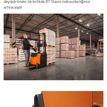
dəyişdirilməsi ilə birlikdə BT Staxio məhsuldarlığınızı
artıracaqdır.