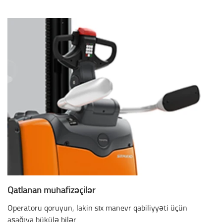
Qatlanan mühafizəçilər
Operatoru qoruyun, lakin sıx manevr qabiliyyəti üçün
aşağıya bükülə bilər.