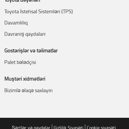
Toyota İstehsal Sistemləri (TPS)
Davamlılıq
Davranış qaydaları
Göstərişlər və təlimatlar
Palet bələdçisi
Müştəri xidmətləri
Bizimlə əlaqə saxlayın
Şərtlər və qaydalar
Gizlilik Siyasəti
Cookie siyasəti