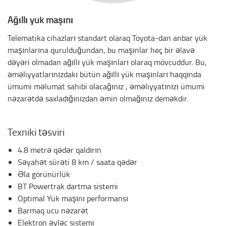
Ağıllı yük maşını
Telematika cihazları standart olaraq Toyota-dan anbar yük
maşınlarına qurulduğundan, bu maşınlar heç bir əlavə
dəyəri olmadan ağıllı yük maşınları olaraq mövcuddur. Bu,
əməliyyatlarınızdakı bütün ağıllı yük maşınları haqqında
ümumi məlumat sahibi olacağınız , əməliyyatınızı ümumi
nəzarətdə saxladığınızdan əmin olmağınız deməkdir.
Texniki təsviri
4.8 metrə qədər qaldırın
Səyahət sürəti 8 km / saata qədər
Əla görünürlük
BT Powertrak dartma sistemi
Optimal Yük maşını performansı
Barmaq ucu nəzarət
Elektron əyləc sistemi