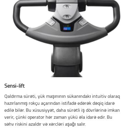
Sensi-lift
Qaldırma sürəti, yük maşınının sükanındakı intuitiv olaraq
hazırlanmış rokçu açarından istifadə edərək dəqiq idarə
edilə bilər. Bu xüsusiyyət, daha sürətli iş dövrlərinə imkan
verir, çünki operator hər zaman yükü əla idarə edir. Bu
səhv riskini azaldır və xərcləri aşağı salır.