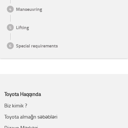
Manoeuvring
4
Lifting
5
Special requirements
6
Toyota Haqqında
Biz kimik ?
Toyota almağn səbəbləri
Dizayn Mərkəzi