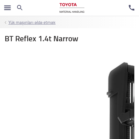
Yük maşınları əldə etmək
BT Reflex 1.4t Narrow