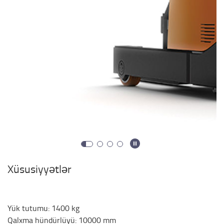
Xüsusiyyətlər
Yük tutumu
:
1400
kg
Qalxma hündürlüyü
:
10000
mm