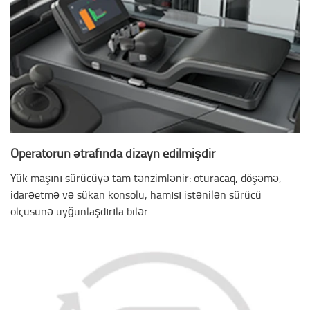
Operatorun ətrafında dizayn edilmişdir
Yük maşını sürücüyə tam tənzimlənir: oturacaq, döşəmə,
idarəetmə və sükan konsolu, hamısı istənilən sürücü
ölçüsünə uyğunlaşdırıla bilər.