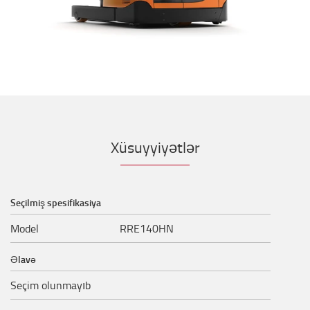
Xüsuyyiyətlər
Seçilmiş spesifikasiya
Model
RRE140HN
Əlavə
Seçim olunmayıb