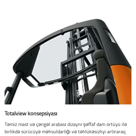
Totalview konsepsiyası
Təmiz mast və çəngəl arabası dizaynı şəffaf dam örtüyü ilə
birlikdə sürücüyə məhsuldarlığı və təhlükəsizliyi artıraraq