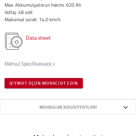
Max. Akkumulyatorun həcmi
:
620
Ah
Voltaj
:
48
volt
Maksimal sürət
:
14,0
km/h
Data sheet
Məhsul Specifikasiyası
>
QIYMƏT ÜÇÜN MÜRACIƏT EDIN
MƏHSULUN XÜSUSIYYƏTLƏRI