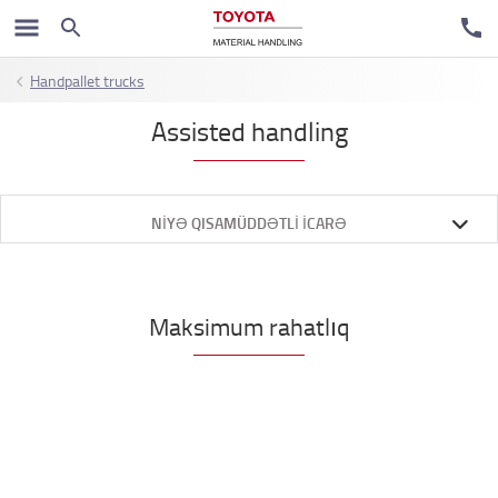
Handpallet trucks
Assisted handling
NIYƏ QISAMÜDDƏTLI ICARƏ
Maksimum rahatlıq