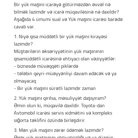
Bir yük maşını icarəyə götürməzdən əvvəl nə
bilmək lazımdır və icarə müqaviləsinə nə daxildir?
Aşağıda 4 ümumi sual və Yük maşını icarəsi barədə
cavab var.
1. Niyə qısa müddətli bir yük maşını kirayəsi
lazımdır?
Müştərilərin əksəriyyətinin yük maşınının
qısamüddətli icarəsinə ehtiyacı olan vəziyyətlər:
- biznesdə müvəqqəti piklərdə
- tələbin qeyri-müəyyənliyi davam edəcək və ya
olmayacaq
- Bir yük maşını sürətli lazımdır zaman
2. Yük maşını qırılsa, məsuliyyət daşıyıram?
Əmin olun ki, müqavilə daxildir. Toyota-dan
Avtomobil icarəsi servis xidmətini və kompleks
sığorta təklifini özündə birləşdirir.
3. Mən yük maşını zərər ödəmək lazımdır?
Əgər yük maşınının ehtiyatsızlığı və ya düzgün