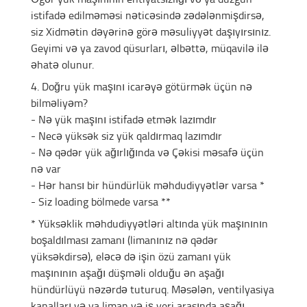
istifadə edilməməsi nəticəsində zədələnmişdirsə,
siz Xidmətin dəyərinə görə məsuliyyət daşıyırsınız.
Geyimi və ya zavod qüsurları, əlbəttə, müqavilə ilə
əhatə olunur.
4. Doğru yük maşını icarəyə götürmək üçün nə
bilməliyəm?
- Nə yük maşını istifadə etmək lazımdır
- Necə yüksək siz yük qaldırmaq lazımdır
- Nə qədər yük ağırlığında və Çəkisi məsafə üçün
nə var
- Hər hansı bir hündürlük məhdudiyyətlər varsa *
- Siz loading bölmede varsa **
* Yüksəklik məhdudiyyətləri altında yük maşınının
boşaldılması zamanı (limanınız nə qədər
yüksəkdirsə), eləcə də işin özü zamanı yük
maşınının aşağı düşməli olduğu ən aşağı
hündürlüyü nəzərdə tuturuq. Məsələn, ventilyasiya
kanalları və ya liman və iş yeri arasında aşağı