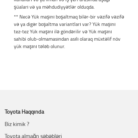
şüaları və ya məhdudiyyətlər olduqda.
** Necə Yük maşını boşaltmaq bilər-bir vəzifə vəzifə
və ya digər boşaltma variantları var? Yük maşını
tez-tez Yük maşını ilə göndərilir və Yük maşını
sahibi olub-olmamasından asılı olaraq müxtəlif növ
yük maşını tələb olunur.
Toyota Haqqında
Biz kimik ?
Toyota almağn səbəbləri