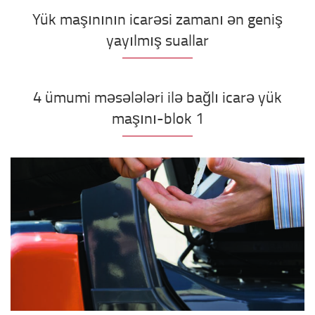
Yük maşınının icarəsi zamanı ən geniş
yayılmış suallar
4 ümumi məsələləri ilə bağlı icarə yük
maşını-blok 1