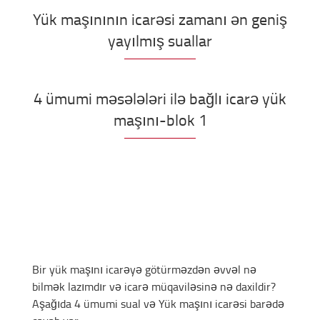
Yük maşınının icarəsi zamanı ən geniş
yayılmış suallar
4 ümumi məsələləri ilə bağlı icarə yük
maşını-blok 1
Bir yük maşını icarəyə götürməzdən əvvəl nə
bilmək lazımdır və icarə müqaviləsinə nə daxildir?
Aşağıda 4 ümumi sual və Yük maşını icarəsi barədə