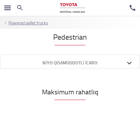
Powered pallet trucks
Pedestrian
NIYƏ QISAMÜDDƏTLI ICARƏ
Maksimum rahatlıq