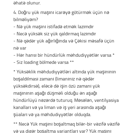
əhatə olunur.
4. Doğru yük maşını icarəyə götürmək üçün nə
bilməliyəm?
- Nə yük maşını istifadə etmək lazımdır
- Necə yüksək siz yük qaldırmaq lazımdır
- Nə qədər yük ağırlığında və Çəkisi məsafə üçün
nə var
- Hər hansı bir hündürlük məhdudiyyətlər varsa *
- Siz loading bölmede varsa **
* Yüksəklik məhdudiyyətləri altında yük maşınının
boşaldılması zamanı (limanınız nə qədər
yüksəkdirsə), eləcə də işin özü zamanı yük
maşınının aşağı düşməli olduğu ən aşağı
hündürlüyü nəzərdə tuturuq. Məsələn, ventilyasiya
kanalları və ya liman və iş yeri arasında aşağı
şüaları və ya məhdudiyyətlər olduqda.
** Necə Yük maşını boşaltmaq bilər-bir vəzifə vəzifə
və ya digər boşaltma variantları var? Yük maşını