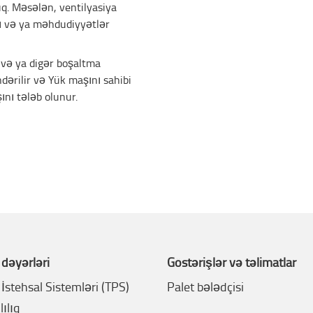
q. Məsələn, ventilyasiya
arı və ya məhdudiyyətlər
 və ya digər boşaltma
ndərilir və Yük maşını sahibi
nı tələb olunur.
 dəyərləri
Göstərişlər və təlimatlar
İstehsal Sistemləri (TPS)
Palet bələdçisi
ılıq