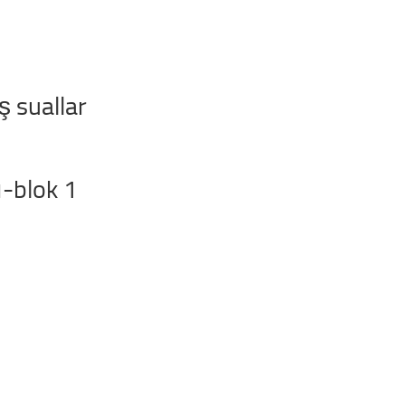
ş suallar
ı-blok 1