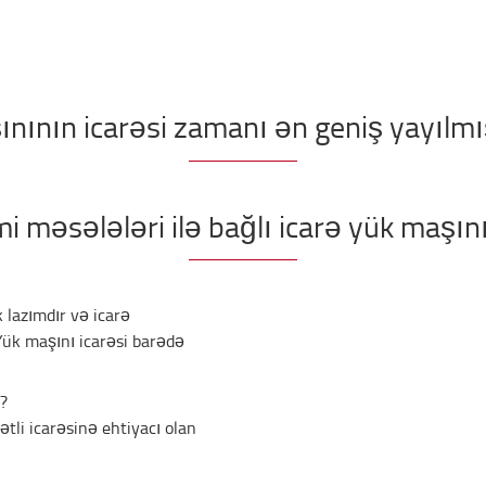
nının icarəsi zamanı ən geniş yayılmı
 məsələləri ilə bağlı icarə yük maşın
lazımdır və icarə
Yük maşını icarəsi barədə
r?
tli icarəsinə ehtiyacı olan