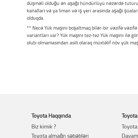
düşməli olduğu ən aşağı hündürlüyü nəzərdə tuturu
kanalları və ya liman və iş yeri arasında aşağı şüal
olduqda.
** Necə Yük maşını boşaltmaq bilər-bir vəzifə vəzifə
variantları var? Yük maşını tez-tez Yük maşını ilə gö
olub-olmamasından asılı olaraq müxtəlif növ yük maşı
Toyota Haqqında
Toyota
Biz kimik ?
Toyota 
Toyota almağn səbəbləri
Davaml