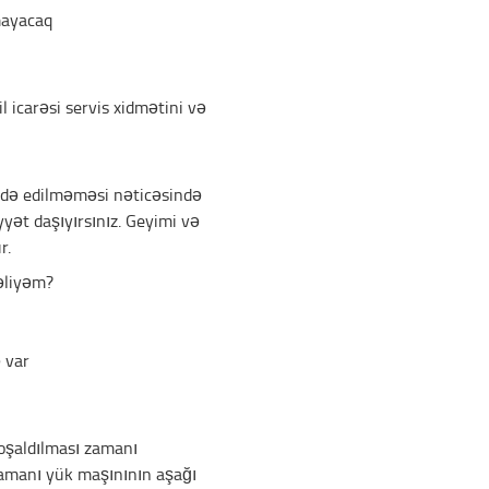
mayacaq
 icarəsi servis xidmətini və
fadə edilməməsi nəticəsində
yət daşıyırsınız. Geyimi və
r.
əliyəm?
 var
oşaldılması zamanı
zamanı yük maşınının aşağı