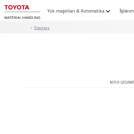
Yük maşınları & Avtomatika
İşlənm
Stackers
NIYƏ QISAM