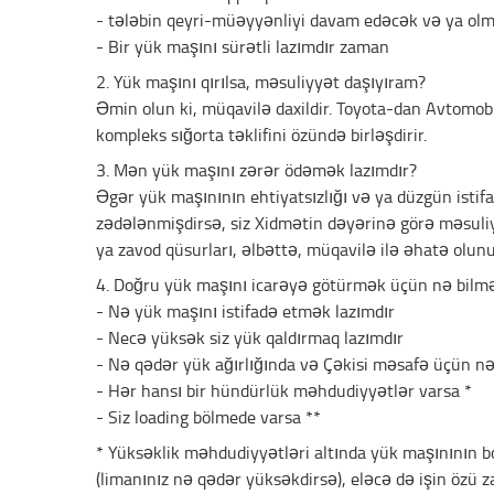
- tələbin qeyri-müəyyənliyi davam edəcək və ya ol
- Bir yük maşını sürətli lazımdır zaman
2. Yük maşını qırılsa, məsuliyyət daşıyıram?
Əmin olun ki, müqavilə daxildir. Toyota-dan Avtomobil
kompleks sığorta təklifini özündə birləşdirir.
3. Mən yük maşını zərər ödəmək lazımdır?
Əgər yük maşınının ehtiyatsızlığı və ya düzgün isti
zədələnmişdirsə, siz Xidmətin dəyərinə görə məsuliy
ya zavod qüsurları, əlbəttə, müqavilə ilə əhatə olunu
4. Doğru yük maşını icarəyə götürmək üçün nə bilm
- Nə yük maşını istifadə etmək lazımdır
- Necə yüksək siz yük qaldırmaq lazımdır
- Nə qədər yük ağırlığında və Çəkisi məsafə üçün nə
- Hər hansı bir hündürlük məhdudiyyətlər varsa *
- Siz loading bölmede varsa **
* Yüksəklik məhdudiyyətləri altında yük maşınının b
(limanınız nə qədər yüksəkdirsə), eləcə də işin özü 