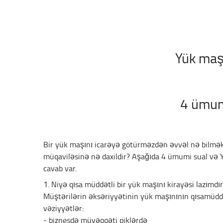
Yük maşı
4 ümumi
Bir yük maşını icarəyə götürməzdən əvvəl nə bilmək 
müqaviləsinə nə daxildir? Aşağıda 4 ümumi sual və 
cavab var.
1. Niyə qısa müddətli bir yük maşını kirayəsi lazımdı
Müştərilərin əksəriyyətinin yük maşınının qısamüddə
vəziyyətlər:
- biznesdə müvəqqəti piklərdə