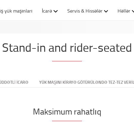
iş yük maşınları
İcarə
Servis & Hissələr
Həllər
Stand-in and rider-seated
ÜDDƏTLI ICARƏ
YÜK MAŞINI KIRAYƏ GÖTÜRÜLƏNDƏ TEZ-TEZ VERI
Maksimum rahatlıq