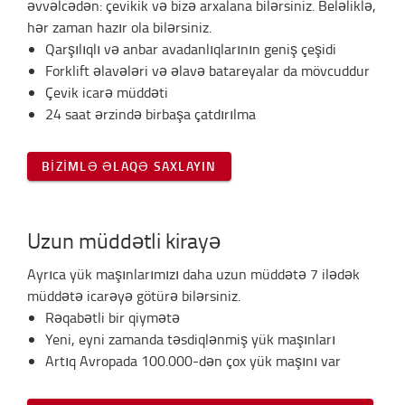
əvvəlcədən: çevikik və bizə arxalana bilərsiniz. Beləliklə,
hər zaman hazır ola bilərsiniz.
Qarşılıqlı və anbar avadanlıqlarının geniş çeşidi
Forklift əlavələri və əlavə batareyalar da mövcuddur
Çevik icarə müddəti
24 saat ərzində birbaşa çatdırılma
BIZIMLƏ ƏLAQƏ SAXLAYIN
Uzun müddətli kirayə
Ayrıca yük maşınlarımızı daha uzun müddətə 7 ilədək
müddətə icarəyə götürə bilərsiniz.
Rəqabətli bir qiymətə
Yeni, eyni zamanda təsdiqlənmiş yük maşınları
Artıq Avropada 100.000-dən çox yük maşını var