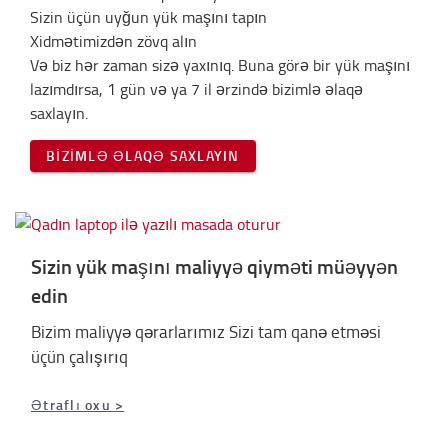
Sizin üçün uyğun yük maşını tapın
Xidmətimizdən zövq alın
Və biz hər zaman sizə yaxınıq. Buna görə bir yük maşını
lazımdırsa, 1 gün və ya 7 il ərzində bizimlə əlaqə
saxlayın.
BIZIMLƏ ƏLAQƏ SAXLAYIN
Sizin yük maşını maliyyə qiyməti müəyyən
edin
Bizim maliyyə qərarlarımız Sizi tam qanə etməsi
üçün çalışırıq
Ətraflı oxu >