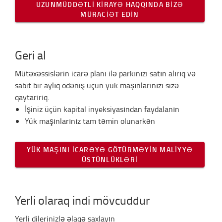
UZUNMÜDDƏTLI KIRAYƏ HAQQINDA BIZƏ
MÜRACIƏT EDIN
Geri al
Mütəxəssislərin icarə planı ilə parkınızı satın alırıq və
sabit bir aylıq ödəniş üçün yük maşınlarınızı sizə
qaytarırıq.
İşiniz üçün kapital inyeksiyasından faydalanın
Yük maşınlarınız tam təmin olunarkən
YÜK MAŞINI ICARƏYƏ GÖTÜRMƏYIN MALIYYƏ
ÜSTÜNLÜKLƏRI
Yerli olaraq indi mövcuddur
Yerli dilerinizlə əlaqə saxlayın