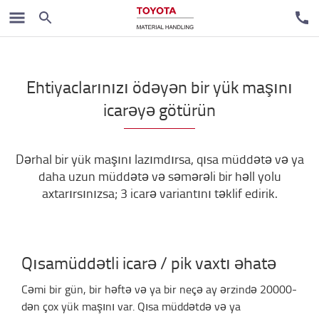
Ehtiyaclarınızı ödəyən bir yük maşını
icarəyə götürün
Dərhal bir yük maşını lazımdırsa, qısa müddətə və ya
daha uzun müddətə və səmərəli bir həll yolu
axtarırsınızsa; 3 icarə variantını təklif edirik.
Qısamüddətli icarə / pik vaxtı əhatə
Cəmi bir gün, bir həftə və ya bir neçə ay ərzində 20000-
dən çox yük maşını var. Qısa müddətdə və ya